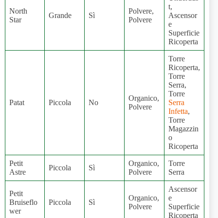
t,
North
Polvere,
Grande
Sì
Ascensor
Star
Polvere
e
Superficie
Ricoperta
Torre
Ricoperta,
Torre
Serra,
Torre
Organico,
Patat
Piccola
No
Serra
Polvere
Infetta
,
Torre
Magazzin
o
Ricoperta
Petit
Organico,
Torre
Piccola
Sì
Astre
Polvere
Serra
Ascensor
Petit
Organico,
e
Bruiseflo
Piccola
Sì
Polvere
Superficie
wer
Ricoperta