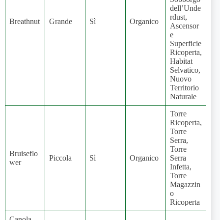
dell’Unde
rdust,
Breathnut
Grande
Sì
Organico
Ascensor
e
Superficie
Ricoperta,
Habitat
Selvatico,
Nuovo
Territorio
Naturale
Torre
Ricoperta,
Torre
Serra,
Torre
Bruiseflo
Piccola
Sì
Organico
Serra
wer
Infetta,
Torre
Magazzin
o
Ricoperta
Canola