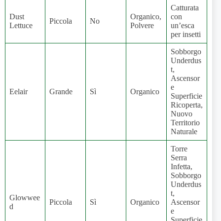
Catturata
Dust
Organico,
con
Piccola
No
Lettuce
Polvere
un’esca
per insetti
Sobborgo
Underdus
t,
Ascensor
e
Eelair
Grande
Sì
Organico
Superficie
Ricoperta,
Nuovo
Territorio
Naturale
Torre
Serra
Infetta,
Sobborgo
Underdus
t,
Glowwee
Piccola
Sì
Organico
Ascensor
d
e
Superficie