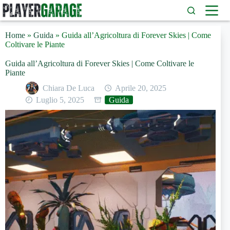
Salta
al
contenuto
Home
»
Guida
»
Guida all’Agricoltura di Forever Skies | Come
Coltivare le Piante
Guida all’Agricoltura di Forever Skies | Come Coltivare le
Piante
Chiara De Luca
Aprile 20, 2025
Luglio 5, 2025
Guida