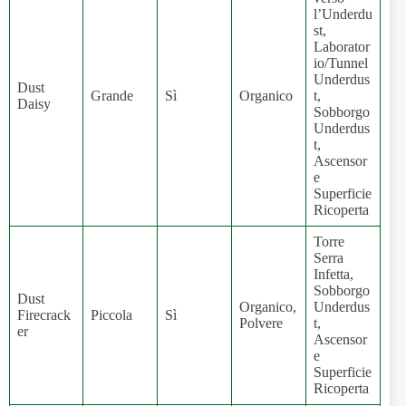
l’Underdu
st,
Laborator
io/Tunnel
Underdus
Dust
Grande
Sì
Organico
t,
Daisy
Sobborgo
Underdus
t,
Ascensor
e
Superficie
Ricoperta
Torre
Serra
Infetta,
Sobborgo
Dust
Organico,
Underdus
Firecrack
Piccola
Sì
Polvere
t,
er
Ascensor
e
Superficie
Ricoperta