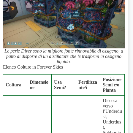
Le perle Diver sono la migliore fonte rinnovabile di ossigeno, a
patto di disporre di un distillatore che le trasformi in ossigeno
liquido.
Elenco Colture in Forever Skies
Posizione
Dimensio
Usa
Fertilizza
Coltura
Semi e/o
ne
Semi?
nte/i
Pianta
Discesa
verso
l’Underdu
st,
Underdus
t,
Sobborgo