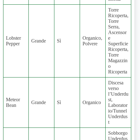
Torre
Ricoperta,
Torre
Serra,
Ascensor
Lobster
Organico,
e
Grande
Sì
Pepper
Polvere
Superficie
Ricoperta,
Torre
Magazzin
o
Ricoperta
Discesa
verso
l’Underdu
Meteor
st,
Grande
Sì
Organico
Bean
Laborator
io/Tunnel
Underdus
t
Sobborgo
Underdus