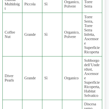
Organico,
Torre
Multidoig
Piccola
Sì
Polvere
Serra
t
Torre
Serra,
Torre
Serra
Coffee
Organico,
Grande
Sì
Infetta,
Nut
Polvere
Ascensor
e
Superficie
Ricoperta
Sobborgo
dell’Unde
rdust,
Ascensor
Diver
Grande
Sì
Organico
e
Pearls
Superficie
Ricoperta,
Habitat
Selvatico
Discesa
verso