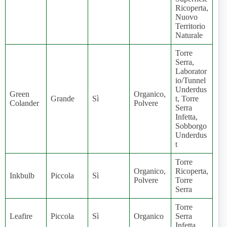
Ricoperta,
Nuovo
Territorio
Naturale
Torre
Serra,
Laborator
io/Tunnel
Underdus
Green
Organico,
Grande
Sì
t, Torre
Colander
Polvere
Serra
Infetta,
Sobborgo
Underdus
t
Torre
Organico,
Ricoperta,
Inkbulb
Piccola
Sì
Polvere
Torre
Serra
Torre
Leafire
Piccola
Sì
Organico
Serra
Infetta