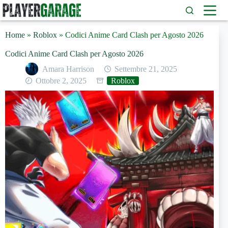
Salta
al
contenuto
Home
»
Roblox
»
Codici Anime Card Clash per Agosto 2026
Codici Anime Card Clash per Agosto 2026
Amara Harrison
Settembre 21, 2025
Ottobre 2, 2025
Roblox