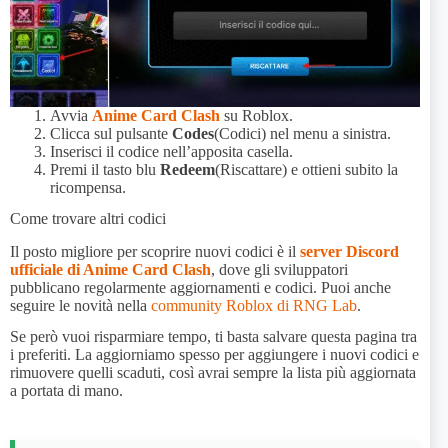
Avvia
Anime Card Clash
su Roblox.
Clicca sul pulsante
Codes
(Codici) nel menu a sinistra.
Inserisci il codice nell’apposita casella.
Premi il tasto blu
Redeem
(Riscattare) e ottieni subito la
ricompensa.
Come trovare altri codici
Il posto migliore per scoprire nuovi codici è il
server Discord
ufficiale di Anime Card Clash
, dove gli sviluppatori
pubblicano regolarmente aggiornamenti e codici. Puoi anche
seguire le novità nella
community Roblox di RNG Lab
.
Se però vuoi risparmiare tempo, ti basta salvare questa pagina tra
i preferiti. La aggiorniamo spesso per aggiungere i nuovi codici e
rimuovere quelli scaduti, così avrai sempre la lista più aggiornata
a portata di mano.