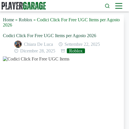
Salta
al
contenuto
Home
»
Roblox
»
Codici Click For Free UGC Items per Agosto
2026
Codici Click For Free UGC Items per Agosto 2026
Chiara De Luca
Settembre 22, 2025
Dicembre 28, 2025
Roblox