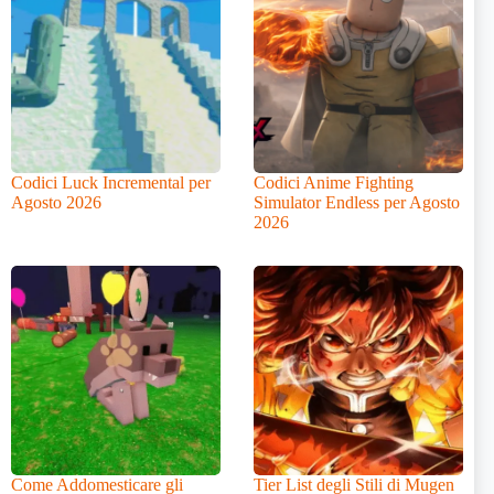
Codici Luck Incremental per
Codici Anime Fighting
Agosto 2026
Simulator Endless per Agosto
2026
Come Addomesticare gli
Tier List degli Stili di Mugen