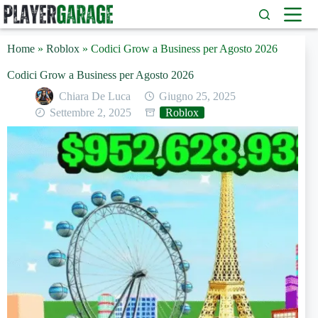
Salta
al
contenuto
Home
»
Roblox
»
Codici Grow a Business per Agosto 2026
Codici Grow a Business per Agosto 2026
Chiara De Luca
Giugno 25, 2025
Settembre 2, 2025
Roblox