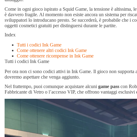
Come in ogni gioco ispirato a Squid Game, la tensione è altissima, le s
è davvero fragile. Al momento non esiste ancora un sistema per riscat
sviluppatori lo introducano presto. Se succederà, è probabile che i c
oggetti cosmetici gratuiti per distinguersi durante le partite.
Index
Tutti i codici Ink Game
Come ottenere altri codici Ink Game
Come ottenere ricompense in Ink Game
Tutti i codici Ink Game
Per ora non ci sono codici attivi in Ink Game. Il gioco non supporta
dovremo aspettare che venga aggiunto.
Nel frattempo, puoi comunque acquistare alcuni
game pass
con Robu
Fabbricante di Vetro o l’accesso VIP, che offrono vantaggi esclusivi e