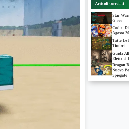
Articoli correlati
Star War
Gioco
Codici D
Agosto 2
Tutte Le 
Timbri –
Guida All
Elettrici
Dragon Ba
Nuovo Pe
Spiegato