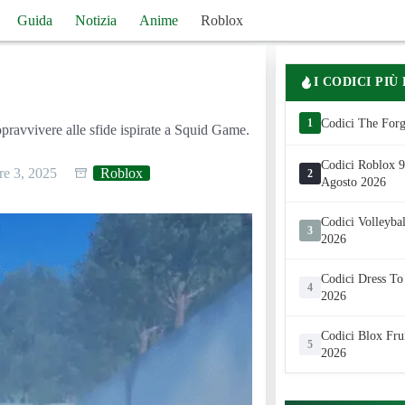
Guida
Notizia
Anime
Roblox
I CODICI PIÙ
1
Codici The Forg
pravvivere alle sfide ispirate a Squid Game.
Codici Roblox 99
e 3, 2025
Roblox
2
Agosto 2026
Codici Volleyba
3
2026
Codici Dress To
4
2026
Codici Blox Fru
5
2026