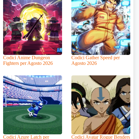
Codici Anime Dungeon
Codici Gather Speed per
Fighters per Agosto 2026
Agosto 2026
Codici Azure Latch per
Codici Avatar Rogue Benders