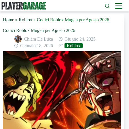
Salta
al
contenuto
Home
»
Roblox
»
Codici Roblox Mugen per Agosto 2026
Codici Roblox Mugen per Agosto 2026
Chiara De Luca
Giugno 24, 2025
Gennaio 18, 2026
Roblox