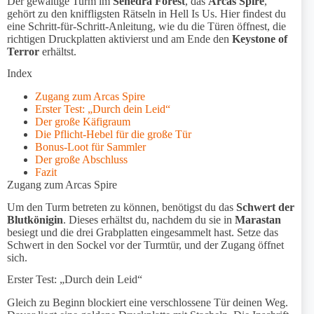
Der gewaltige Turm im
Senedra Forest
, das
Arcas Spire
,
gehört zu den kniffligsten Rätseln in Hell Is Us. Hier findest du
eine Schritt-für-Schritt-Anleitung, wie du die Türen öffnest, die
richtigen Druckplatten aktivierst und am Ende den
Keystone of
Terror
erhältst.
Index
Zugang zum Arcas Spire
Erster Test: „Durch dein Leid“
Der große Käfigraum
Die Pflicht-Hebel für die große Tür
Bonus-Loot für Sammler
Der große Abschluss
Fazit
Zugang zum Arcas Spire
Um den Turm betreten zu können, benötigst du das
Schwert der
Blutkönigin
. Dieses erhältst du, nachdem du sie in
Marastan
besiegt und die drei Grabplatten eingesammelt hast. Setze das
Schwert in den Sockel vor der Turmtür, und der Zugang öffnet
sich.
Erster Test: „Durch dein Leid“
Gleich zu Beginn blockiert eine verschlossene Tür deinen Weg.