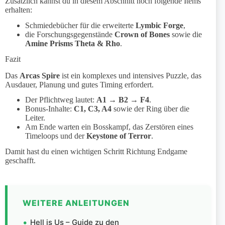
Zusätzlich kannst du in diesem Abschnitt noch folgende Items
erhalten:
Schmiedebücher für die erweiterte
Lymbic Forge
,
die Forschungsgegenstände
Crown of Bones
sowie die
Amine Prisms Theta & Rho
.
Fazit
Das
Arcas Spire
ist ein komplexes und intensives Puzzle, das
Ausdauer, Planung und gutes Timing erfordert.
Der Pflichtweg lautet:
A1 → B2 → F4
.
Bonus-Inhalte:
C1, C3, A4
sowie der Ring über die
Leiter.
Am Ende warten ein Bosskampf, das Zerstören eines
Timeloops und der
Keystone of Terror
.
Damit hast du einen wichtigen Schritt Richtung Endgame
geschafft.
WEITERE ANLEITUNGEN
Hell is Us – Guide zu den