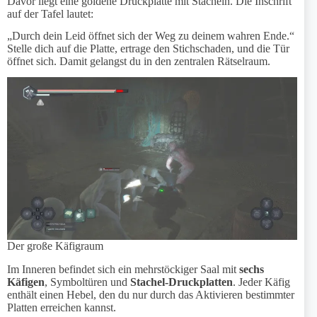
Davor liegt eine goldene Druckplatte mit Stacheln. Die Inschrift
auf der Tafel lautet:
„Durch dein Leid öffnet sich der Weg zu deinem wahren Ende.“
Stelle dich auf die Platte, ertrage den Stichschaden, und die Tür
öffnet sich. Damit gelangst du in den zentralen Rätselraum.
Der große Käfigraum
Im Inneren befindet sich ein mehrstöckiger Saal mit
sechs
Käfigen
, Symboltüren und
Stachel-Druckplatten
. Jeder Käfig
enthält einen Hebel, den du nur durch das Aktivieren bestimmter
Platten erreichen kannst.