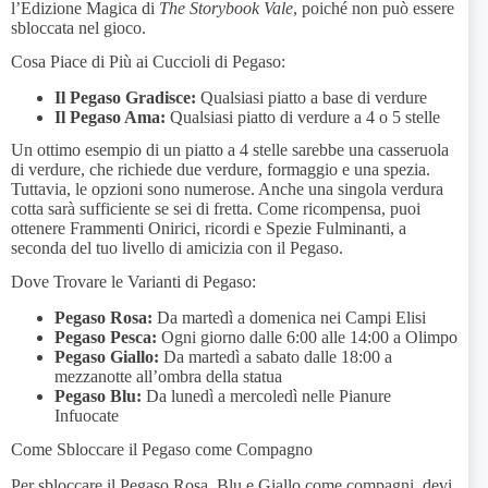
l’Edizione Magica di
The Storybook Vale
, poiché non può essere
sbloccata nel gioco.
Cosa Piace di Più ai Cuccioli di Pegaso:
Il Pegaso Gradisce:
Qualsiasi piatto a base di verdure
Il Pegaso Ama:
Qualsiasi piatto di verdure a 4 o 5 stelle
Un ottimo esempio di un piatto a 4 stelle sarebbe una casseruola
di verdure, che richiede due verdure, formaggio e una spezia.
Tuttavia, le opzioni sono numerose. Anche una singola verdura
cotta sarà sufficiente se sei di fretta. Come ricompensa, puoi
ottenere Frammenti Onirici, ricordi e Spezie Fulminanti, a
seconda del tuo livello di amicizia con il Pegaso.
Dove Trovare le Varianti di Pegaso:
Pegaso Rosa:
Da martedì a domenica nei Campi Elisi
Pegaso Pesca:
Ogni giorno dalle 6:00 alle 14:00 a Olimpo
Pegaso Giallo:
Da martedì a sabato dalle 18:00 a
mezzanotte all’ombra della statua
Pegaso Blu:
Da lunedì a mercoledì nelle Pianure
Infuocate
Come Sbloccare il Pegaso come Compagno
Per sbloccare il Pegaso Rosa, Blu e Giallo come compagni, devi