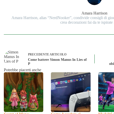
Amara Harrison
Amara Harrison, alias “NerdNooker”, condivide consigli di gi
crea decorazioni fai da te ispirate 
PRECEDENTE
ARTICOLO
Come battere Simon Manus In Lies of
P
obi
Potrebbe piacerti anche