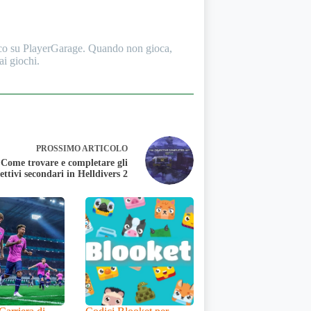
oco su PlayerGarage. Quando non gioca,
ai giochi.
PROSSIMO
ARTICOLO
Come trovare e completare gli
ettivi secondari in Helldivers 2