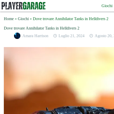
Salta
Giochi
al
contenuto
Home
»
Giochi
»
Dove trovare Annihilator Tanks in Helldivers 2
Dove trovare Annihilator Tanks in Helldivers 2
Amara Harrison
Luglio 21, 2024
Agosto 20,