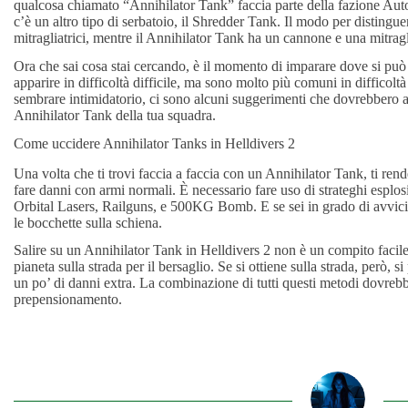
qualcosa chiamato “Annihilator Tank” faccia parte della fazione Aut
c’è un altro tipo di serbatoio, il Shredder Tank. Il modo per distingu
mitragliatrici, mentre il Annihilator Tank ha un cannone e una mitragl
Ora che sai cosa stai cercando, è il momento di imparare dove si può 
apparire in difficoltà difficile, ma sono molto più comuni in difficol
sembrare intimidatorio, ci sono alcuni suggerimenti che dovrebbero aiu
Annihilator Tank della tua squadra.
Come uccidere Annihilator Tanks in Helldivers 2
Una volta che ti trovi faccia a faccia con un Annihilator Tank, ti ren
fare danni con armi normali. È necessario fare uso di strateghi esplo
Orbital Lasers, Railguns, e 500KG Bomb. E se sei in grado di avvicin
le bocchette sulla schiena.
Salire su un Annihilator Tank in Helldivers 2 non è un compito facile,
pianeta sulla strada per il bersaglio. Se si ottiene sulla strada, però, s
un po’ di danni extra. La combinazione di tutti questi metodi dovreb
prepensionamento.