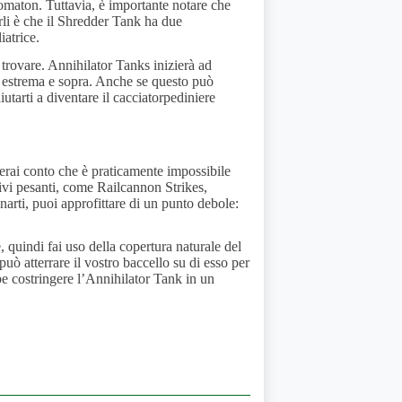
omaton. Tuttavia, è importante notare che
erli è che il Shredder Tank ha due
iatrice.
trovare. Annihilator Tanks inizierà ad
tà estrema e sopra. Anche se questo può
tarti a diventare il cacciatorpediniere
derai conto che è praticamente impossibile
sivi pesanti, come Railcannon Strikes,
arti, puoi approfittare di un punto debole:
 quindi fai uso della copertura naturale del
i può atterrare il vostro baccello su di esso per
be costringere l’Annihilator Tank in un