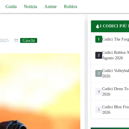
Guida
Notizia
Anime
Roblox
I CODICI PIÙ
1
Codici The Forg
 2025
Giochi
Codici Roblox 99
2
Agosto 2026
Codici Volleyba
3
2026
Codici Dress To
4
2026
Codici Blox Fru
5
2026