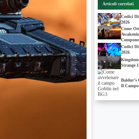
Articoli correlati
Codici Di
2026
Come Ott
Awakening
Componen
Codici D
2026
Kingdom 
Strange L
Baldur’s
Il Campo