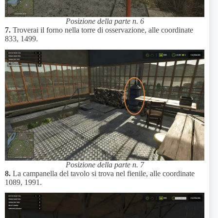
Posizione della parte n. 6
7.
Troverai il forno nella torre di osservazione, alle coordinate
833, 1499.
Posizione della parte n. 7
8.
La campanella del tavolo si trova nel fienile, alle coordinate
1089, 1991.