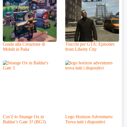
Guida alla Creazione di
Trucchi per GTA: Episodes
Mobili in Palia
from Liberty City
Cos’è lo Strange Ox in
Lego Horizon Adventures:
Baldur’s Gate 3? (BG3)
Trova tutti i dispositivi