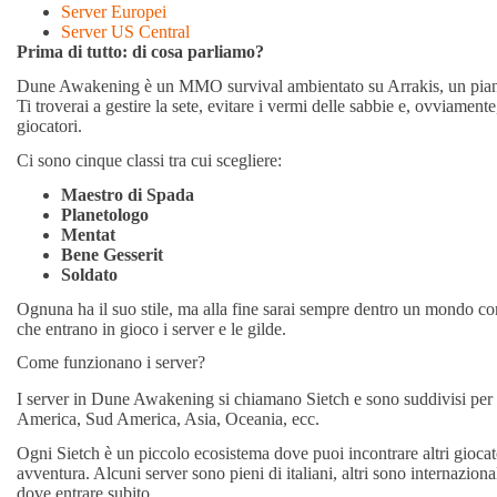
Server Europei
Server US Central
Prima di tutto: di cosa parliamo?
Dune Awakening è un MMO survival ambientato su Arrakis, un pianeta
Ti troverai a gestire la sete, evitare i vermi delle sabbie e, ovviamente,
giocatori.
Ci sono cinque classi tra cui scegliere:
Maestro di Spada
Planetologo
Mentat
Bene Gesserit
Soldato
Ognuna ha il suo stile, ma alla fine sarai sempre dentro un mondo cond
che entrano in gioco i server e le gilde.
Come funzionano i server?
I server in Dune Awakening si chiamano Sietch e sono suddivisi per
America, Sud America, Asia, Oceania, ecc.
Ogni Sietch è un piccolo ecosistema dove puoi incontrare altri giocator
avventura. Alcuni server sono pieni di italiani, altri sono internazional
dove entrare subito.