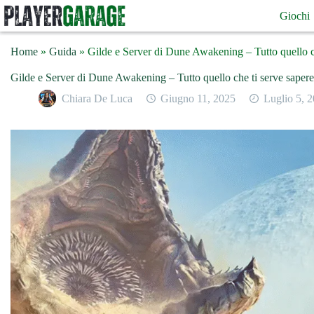
Salta
Giochi
al
contenuto
Home
»
Guida
»
Gilde e Server di Dune Awakening – Tutto quello c
Gilde e Server di Dune Awakening – Tutto quello che ti serve sapere
Chiara De Luca
Giugno 11, 2025
Luglio 5, 