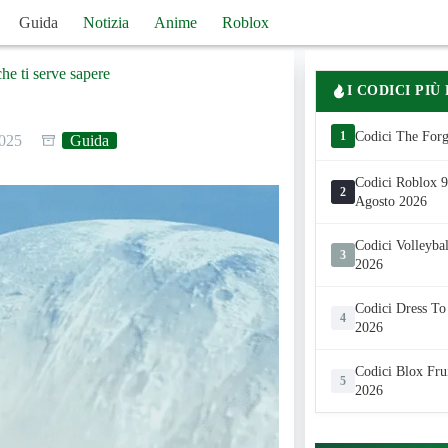
Guida
Notizia
Anime
Roblox
he ti serve sapere
I CODICI PIÙ
1
Codici The Forg
2025
Guida
Codici Roblox 99
2
Agosto 2026
Codici Volleyba
3
2026
Codici Dress To
4
2026
Codici Blox Fru
5
2026