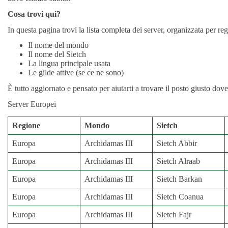
Cosa trovi qui?
In questa pagina trovi la lista completa dei server, organizzata per re
Il nome del mondo
Il nome del Sietch
La lingua principale usata
Le gilde attive (se ce ne sono)
È tutto aggiornato e pensato per aiutarti a trovare il posto giusto dove 
Server Europei
Regione
Mondo
Sietch
Europa
Archidamas III
Sietch Abbir
Europa
Archidamas III
Sietch Alraab
Europa
Archidamas III
Sietch Barkan
Europa
Archidamas III
Sietch Coanua
Europa
Archidamas III
Sietch Fajr