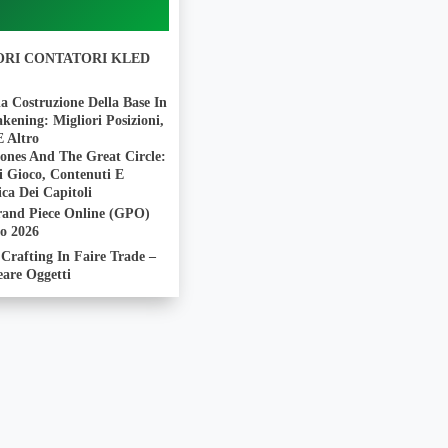
IORI CONTATORI KLED
a Costruzione Della Base In
ening: Migliori Posizioni,
E Altro
ones And The Great Circle:
i Gioco, Contenuti E
ca Dei Capitoli
rand Piece Online (GPO)
to 2026
Crafting In Faire Trade –
are Oggetti