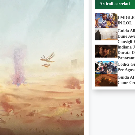
Articoli correlati
I MIGL
IN LOL
Guida All
Dune Awak
Consigli 
Indiana J
Durata D
Panorami
Codici G
Per Agos
Guida Al 
Come Cre