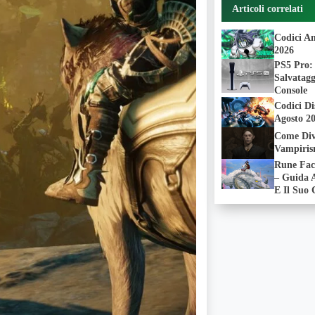
Articoli correlati
Codici A
2026
PS5 Pro: 
Salvatagg
Console
Codici D
Agosto 2
Come Div
Vampiris
Rune Fac
– Guida A
E Il Suo 