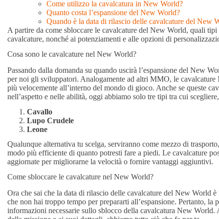
Come utilizzo la cavalcatura in New World?
Quanto costa l’espansione del New World?
Quando è la data di rilascio delle cavalcature del New 
A partire da come sbloccare le cavalcature del New World, quali tipi 
cavalcature, nonché ai potenziamenti e alle opzioni di personalizza
Cosa sono le cavalcature nel New World?
Passando dalla domanda su quando uscirà l’espansione del New Worl
per noi gli sviluppatori. Analogamente ad altri MMO, le cavalcature
più velocemente all’interno del mondo di gioco. Anche se queste cav
nell’aspetto e nelle abilità, oggi abbiamo solo tre tipi tra cui scegliere,
Cavallo
Lupo Crudele
Leone
Qualunque alternativa tu scelga, serviranno come mezzo di trasporto,
modo più efficiente di quanto potresti fare a piedi. Le cavalcature p
aggiornate per migliorarne la velocità o fornire vantaggi aggiuntivi.
Come sbloccare le cavalcature nel New World?
Ora che sai che la data di rilascio delle cavalcature del New World è
che non hai troppo tempo per prepararti all’espansione. Pertanto, la pa
informazioni necessarie sullo sblocco della cavalcatura New World. A p