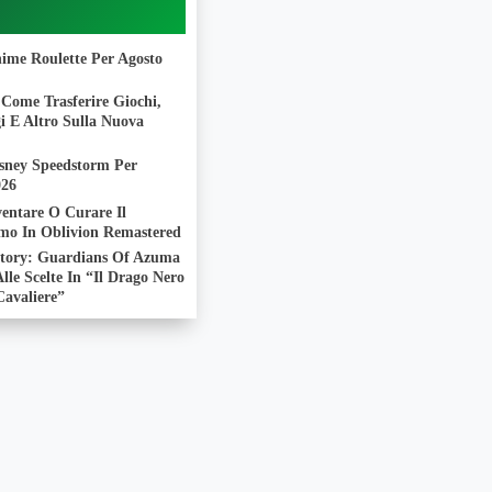
nime Roulette Per Agosto
Come Trasferire Giochi,
i E Altro Sulla Nuova
isney Speedstorm Per
026
entare O Curare Il
mo In Oblivion Remastered
tory: Guardians Of Azuma
lle Scelte In “Il Drago Nero
Cavaliere”