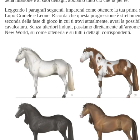
della missione e ai suoi dettagli, abbiamo tutto ciò che fa per te.
Leggendo i paragrafi seguenti, imparerai come ottenere la tua prima ca
Lupo Crudele e Leone. Ricorda che questa progressione è strettamente
seconda della fase di gioco in cui ti trovi attualmente, avrai la possibi
cavalcatura. Senza ulteriori indugi, passiamo direttamente all’argome
New World, su come ottenerla e su tutti i dettagli corrispondenti.