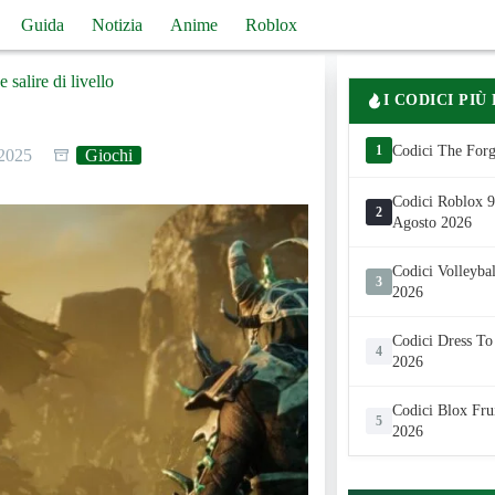
Guida
Notizia
Anime
Roblox
salire di livello
I CODICI PIÙ
1
Codici The Forg
 2025
Giochi
Codici Roblox 99
2
Agosto 2026
Codici Volleyba
3
2026
Codici Dress To
4
2026
Codici Blox Fru
5
2026