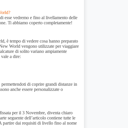
World?
di esse vedremo e fino al livellamento delle
zione. Ti abbiamo coperto completamente!
d, è tempo di vedere cosa hanno preparato
 New World vengono utilizzate per viaggiare
alcature di solito variano ampiamente
 vale a dire:
 permettendoti di coprire grandi distanze in
ossono anche essere personalizzate o
 fissata per il 3 Novembre, diventa chiaro
rte seguente dell’articolo contiene tutte le
artire dai requisiti di livello fino al nome