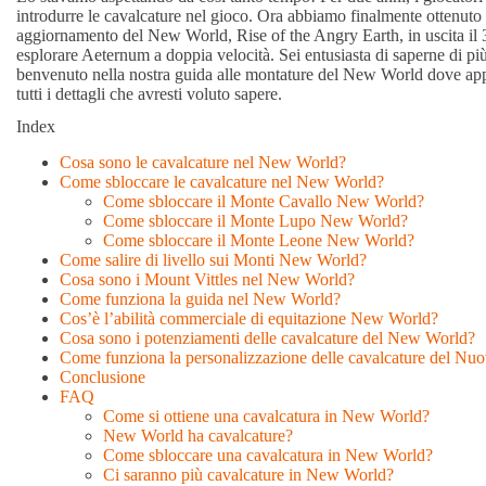
introdurre le cavalcature nel gioco. Ora abbiamo finalmente ottenut
aggiornamento del New World, Rise of the Angry Earth, in uscita il 
esplorare Aeternum a doppia velocità. Sei entusiasta di saperne di pi
benvenuto nella nostra guida alle montature del New World dove ap
tutti i dettagli che avresti voluto sapere.
Index
Cosa sono le cavalcature nel New World?
Come sbloccare le cavalcature nel New World?
Come sbloccare il Monte Cavallo New World?
Come sbloccare il Monte Lupo New World?
Come sbloccare il Monte Leone New World?
Come salire di livello sui Monti New World?
Cosa sono i Mount Vittles nel New World?
Come funziona la guida nel New World?
Cos’è l’abilità commerciale di equitazione New World?
Cosa sono i potenziamenti delle cavalcature del New World?
Come funziona la personalizzazione delle cavalcature del N
Conclusione
FAQ
Come si ottiene una cavalcatura in New World?
New World ha cavalcature?
Come sbloccare una cavalcatura in New World?
Ci saranno più cavalcature in New World?