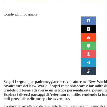
Condividi il tuo amore
Scopri i segreti per padroneggiare le cavalcature nel New World
cavalcature del New World. Scopri come sbloccare e far salire di li
crudele o il leone attraverso un’estetica personalizzata, potenti 
Esplora i diversi paesaggi di Aeternum con stile, rendendo la 
indispensabile nelle tue epiche avventure.
Lo stavamo aspettando da così tanto tempo! Per due anni, i giocatori 