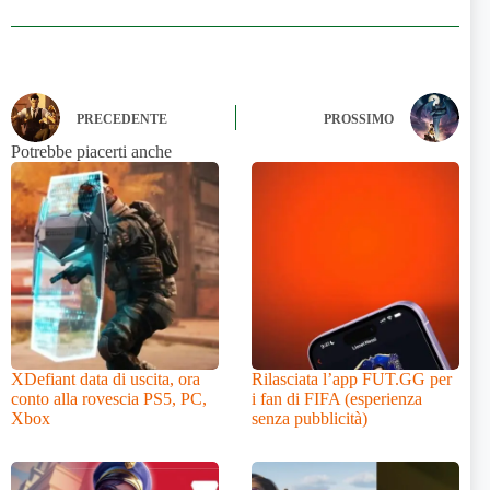
PRECEDENTE
PROSSIMO
Potrebbe piacerti anche
XDefiant data di uscita, ora
Rilasciata l’app FUT.GG per
conto alla rovescia PS5, PC,
i fan di FIFA (esperienza
Xbox
senza pubblicità)