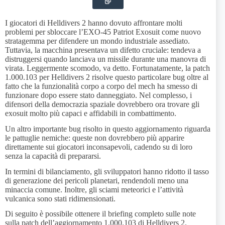
I giocatori di Helldivers 2 hanno dovuto affrontare molti
problemi per sbloccare l’EXO-45 Patriot Exosuit come nuovo
stratagemma per difendere un mondo industriale assediato.
Tuttavia, la macchina presentava un difetto cruciale: tendeva a
distruggersi quando lanciava un missile durante una manovra di
virata. Leggermente scomodo, va detto. Fortunatamente, la patch
1.000.103 per Helldivers 2 risolve questo particolare bug oltre al
fatto che la funzionalità corpo a corpo del mech ha smesso di
funzionare dopo essere stato danneggiato. Nel complesso, i
difensori della democrazia spaziale dovrebbero ora trovare gli
exosuit molto più capaci e affidabili in combattimento.
Un altro importante bug risolto in questo aggiornamento riguarda
le pattuglie nemiche: queste non dovrebbero più apparire
direttamente sui giocatori inconsapevoli, cadendo su di loro
senza la capacità di prepararsi.
In termini di bilanciamento, gli sviluppatori hanno ridotto il tasso
di generazione dei pericoli planetari, rendendoli meno una
minaccia comune. Inoltre, gli sciami meteorici e l’attività
vulcanica sono stati ridimensionati.
Di seguito è possibile ottenere il briefing completo sulle note
sulla patch dell’aggiornamento 1.000.103 di Helldivers 2.