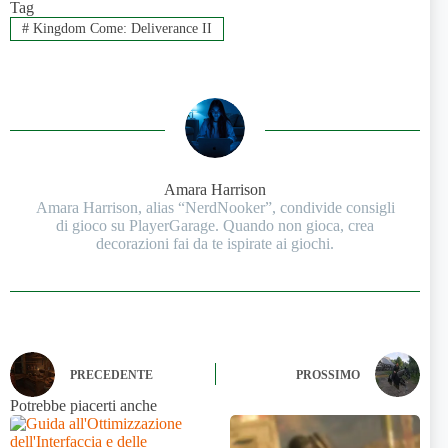
Tag
#
Kingdom Come: Deliverance II
Amara Harrison
Amara Harrison, alias “NerdNooker”, condivide consigli
di gioco su PlayerGarage. Quando non gioca, crea
decorazioni fai da te ispirate ai giochi.
PRECEDENTE
PROSSIMO
Potrebbe piacerti anche