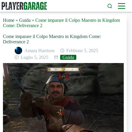
Salta
al
contenuto
Home
»
Guida
»
Come imparare il Colpo Maestro in Kingdom
Come: Deliverance 2
Come imparare il Colpo Maestro in Kingdom Come:
Deliverance 2
Amara Harrison
Febbraio 5, 2025
Luglio 5, 2025
Guida