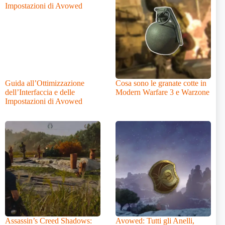
Guida all’Ottimizzazione
Cosa sono le granate cotte in
dell’Interfaccia e delle
Modern Warfare 3 e Warzone
Impostazioni di Avowed
Assassin’s Creed Shadows:
Avowed: Tutti gli Anelli,