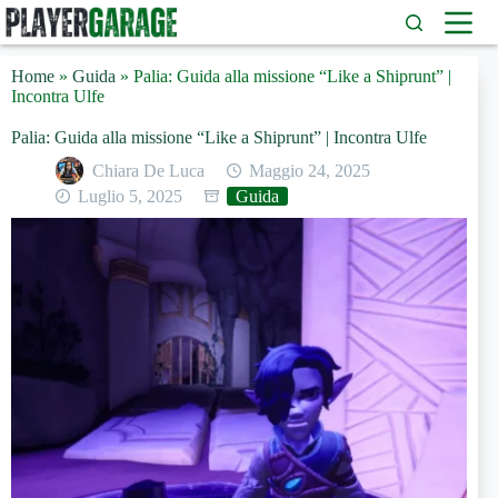
Salta
al
contenuto
Home
»
Guida
»
Palia: Guida alla missione “Like a Shiprunt” |
Incontra Ulfe
Palia: Guida alla missione “Like a Shiprunt” | Incontra Ulfe
Chiara De Luca
Maggio 24, 2025
Luglio 5, 2025
Guida