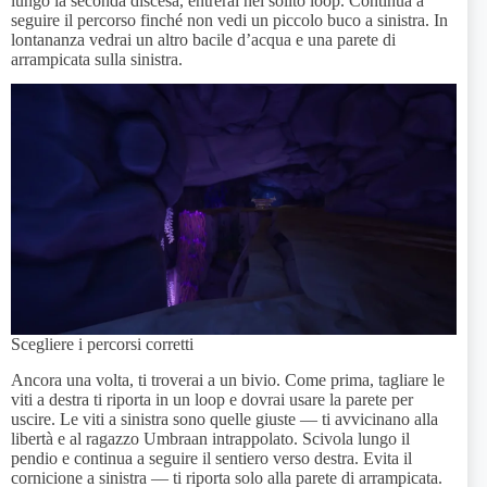
lungo la seconda discesa, entrerai nel solito loop. Continua a
seguire il percorso finché non vedi un piccolo buco a sinistra. In
lontananza vedrai un altro bacile d’acqua e una parete di
arrampicata sulla sinistra.
Scegliere i percorsi corretti
Ancora una volta, ti troverai a un bivio. Come prima, tagliare le
viti a destra ti riporta in un loop e dovrai usare la parete per
uscire. Le viti a sinistra sono quelle giuste — ti avvicinano alla
libertà e al ragazzo Umbraan intrappolato. Scivola lungo il
pendio e continua a seguire il sentiero verso destra. Evita il
cornicione a sinistra — ti riporta solo alla parete di arrampicata.