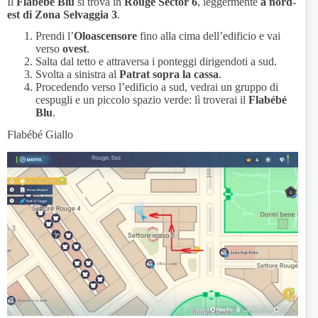
Il
Flabébé Blu
si trova in
Rouge Sector 6
, leggermente
a nord-
est di Zona Selvaggia 3
.
Prendi l’
Oloascensore
fino alla cima dell’edificio e vai
verso
ovest
.
Salta dal tetto e attraversa i ponteggi dirigendoti a sud.
Svolta a sinistra al
Patrat sopra la cassa
.
Procedendo verso l’edificio a sud, vedrai un gruppo di
cespugli e un piccolo spazio verde: lì troverai il
Flabébé
Blu
.
Flabébé Giallo