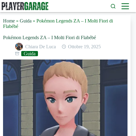
Salta
al
contenuto
Home
»
Guida
»
Pokémon Legends ZA – I Molti Fiori di
Flabébé
Pokémon Legends ZA – I Molti Fiori di Flabébé
Chiara De Luca
Ottobre 19, 2025
Guida