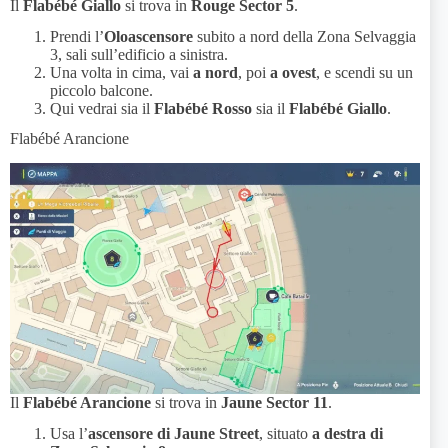
Il
Flabébé Giallo
si trova in
Rouge Sector 5
.
Prendi l’
Oloascensore
subito a nord della Zona Selvaggia
3, sali sull’edificio a sinistra.
Una volta in cima, vai
a nord
, poi
a ovest
, e scendi su un
piccolo balcone.
Qui vedrai sia il
Flabébé Rosso
sia il
Flabébé Giallo
.
Flabébé Arancione
Il
Flabébé Arancione
si trova in
Jaune Sector 11
.
Usa l’
ascensore di Jaune Street
, situato
a destra di