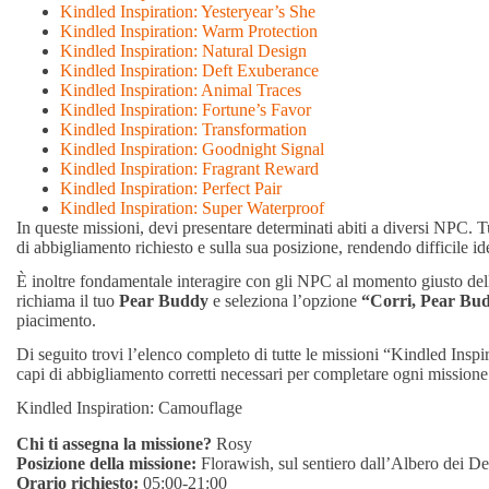
Kindled Inspiration: Yesteryear’s She
Kindled Inspiration: Warm Protection
Kindled Inspiration: Natural Design
Kindled Inspiration: Deft Exuberance
Kindled Inspiration: Animal Traces
Kindled Inspiration: Fortune’s Favor
Kindled Inspiration: Transformation
Kindled Inspiration: Goodnight Signal
Kindled Inspiration: Fragrant Reward
Kindled Inspiration: Perfect Pair
Kindled Inspiration: Super Waterproof
In queste missioni, devi presentare determinati abiti a diversi NPC. Tu
di abbigliamento richiesto e sulla sua posizione, rendendo difficile ide
È inoltre fondamentale interagire con gli NPC al momento giusto della
richiama il tuo
Pear Buddy
e seleziona l’opzione
“Corri, Pear Bu
piacimento.
Di seguito trovi l’elenco completo di tutte le missioni “Kindled Inspi
capi di abbigliamento corretti necessari per completare ogni missione
Kindled Inspiration: Camouflage
Chi ti assegna la missione?
Rosy
Posizione della missione:
Florawish, sul sentiero dall’Albero dei D
Orario richiesto:
05:00-21:00