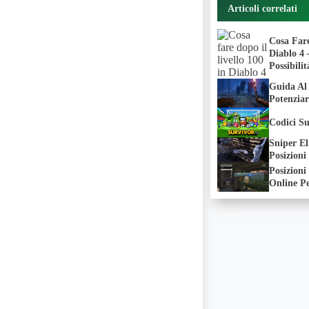
Articoli correlati
Cosa Fare
Diablo 4 
Possibilit
Guida Al
Potenziar
Codici Su
Sniper El
Posizioni
Posizion
Online Pe