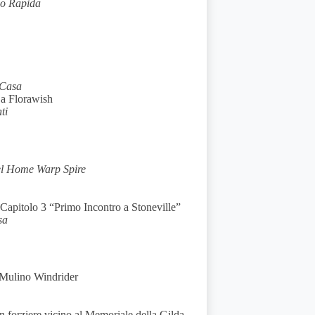
lo Rapida
Casa
 a Florawish
ti
el Home Warp Spire
 Capitolo 3 “Primo Incontro a Stoneville”
sa
 Mulino Windrider
un forziere vicino al Memoriale della Gilda