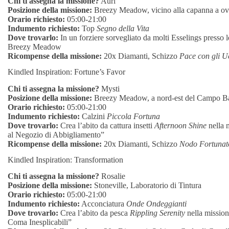
Chi ti assegna la missione?
Auri
Posizione della missione:
Breezy Meadow, vicino alla capanna a oves
Orario richiesto:
05:00-21:00
Indumento richiesto:
Top
Segno della Vita
Dove trovarlo:
In un forziere sorvegliato da molti Esselings presso 
Breezy Meadow
Ricompense della missione:
20x Diamanti, Schizzo
Pace con gli Uc
Kindled Inspiration: Fortune’s Favor
Chi ti assegna la missione?
Mysti
Posizione della missione:
Breezy Meadow, a nord-est del Campo Bas
Orario richiesto:
05:00-21:00
Indumento richiesto:
Calzini
Piccola Fortuna
Dove trovarlo:
Crea l’abito da cattura insetti
Afternoon Shine
nella 
al Negozio di Abbigliamento”
Ricompense della missione:
20x Diamanti, Schizzo
Nodo Fortunat
Kindled Inspiration: Transformation
Chi ti assegna la missione?
Rosalie
Posizione della missione:
Stoneville, Laboratorio di Tintura
Orario richiesto:
05:00-21:00
Indumento richiesto:
Acconciatura
Onde Ondeggianti
Dove trovarlo:
Crea l’abito da pesca
Rippling Serenity
nella mission
Coma Inesplicabili”