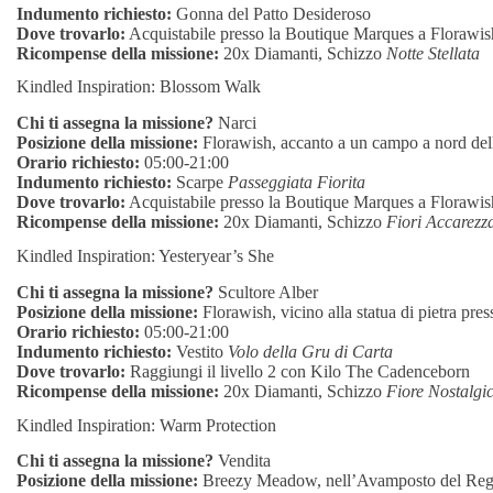
Indumento richiesto:
Gonna del Patto Desideroso
Dove trovarlo:
Acquistabile presso la Boutique Marques a Florawis
Ricompense della missione:
20x Diamanti, Schizzo
Notte Stellata
Kindled Inspiration: Blossom Walk
Chi ti assegna la missione?
Narci
Posizione della missione:
Florawish, accanto a un campo a nord del
Orario richiesto:
05:00-21:00
Indumento richiesto:
Scarpe
Passeggiata Fiorita
Dove trovarlo:
Acquistabile presso la Boutique Marques a Florawis
Ricompense della missione:
20x Diamanti, Schizzo
Fiori Accarezza
Kindled Inspiration: Yesteryear’s She
Chi ti assegna la missione?
Scultore Alber
Posizione della missione:
Florawish, vicino alla statua di pietra pre
Orario richiesto:
05:00-21:00
Indumento richiesto:
Vestito
Volo della Gru di Carta
Dove trovarlo:
Raggiungi il livello 2 con Kilo The Cadenceborn
Ricompense della missione:
20x Diamanti, Schizzo
Fiore Nostalgi
Kindled Inspiration: Warm Protection
Chi ti assegna la missione?
Vendita
Posizione della missione:
Breezy Meadow, nell’Avamposto del Regn