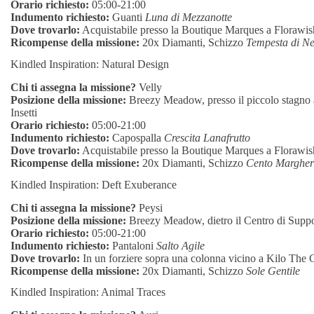
Orario richiesto:
05:00-21:00
Indumento richiesto:
Guanti
Luna di Mezzanotte
Dove trovarlo:
Acquistabile presso la Boutique Marques a Florawis
Ricompense della missione:
20x Diamanti, Schizzo
Tempesta di Ne
Kindled Inspiration: Natural Design
Chi ti assegna la missione?
Velly
Posizione della missione:
Breezy Meadow, presso il piccolo stagno a
Insetti
Orario richiesto:
05:00-21:00
Indumento richiesto:
Capospalla
Crescita Lanafrutto
Dove trovarlo:
Acquistabile presso la Boutique Marques a Florawis
Ricompense della missione:
20x Diamanti, Schizzo
Cento Margher
Kindled Inspiration: Deft Exuberance
Chi ti assegna la missione?
Peysi
Posizione della missione:
Breezy Meadow, dietro il Centro di Suppor
Orario richiesto:
05:00-21:00
Indumento richiesto:
Pantaloni
Salto Agile
Dove trovarlo:
In un forziere sopra una colonna vicino a Kilo Th
Ricompense della missione:
20x Diamanti, Schizzo
Sole Gentile
Kindled Inspiration: Animal Traces