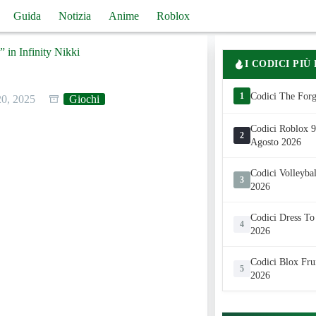
Guida
Notizia
Anime
Roblox
” in Infinity Nikki
I CODICI PIÙ
1
Codici The Forg
20, 2025
Giochi
Codici Roblox 99
2
Agosto 2026
Codici Volleyba
3
2026
Codici Dress To
4
2026
Codici Blox Fru
5
2026