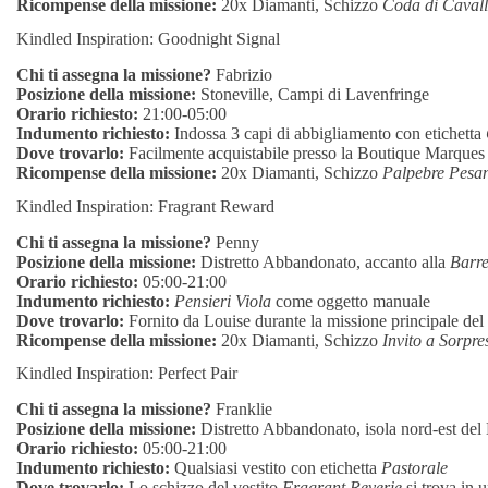
Ricompense della missione:
20x Diamanti, Schizzo
Coda di Caval
Kindled Inspiration: Goodnight Signal
Chi ti assegna la missione?
Fabrizio
Posizione della missione:
Stoneville, Campi di Lavenfringe
Orario richiesto:
21:00-05:00
Indumento richiesto:
Indossa 3 capi di abbigliamento con etichetta
Dove trovarlo:
Facilmente acquistabile presso la Boutique Marques
Ricompense della missione:
20x Diamanti, Schizzo
Palpebre Pesan
Kindled Inspiration: Fragrant Reward
Chi ti assegna la missione?
Penny
Posizione della missione:
Distretto Abbandonato, accanto alla
Barr
Orario richiesto:
05:00-21:00
Indumento richiesto:
Pensieri Viola
come oggetto manuale
Dove trovarlo:
Fornito da Louise durante la missione principale del
Ricompense della missione:
20x Diamanti, Schizzo
Invito a Sorpre
Kindled Inspiration: Perfect Pair
Chi ti assegna la missione?
Franklie
Posizione della missione:
Distretto Abbandonato, isola nord-est del
Orario richiesto:
05:00-21:00
Indumento richiesto:
Qualsiasi vestito con etichetta
Pastorale
Dove trovarlo:
Lo schizzo del vestito
Fragrant Reverie
si trova in 