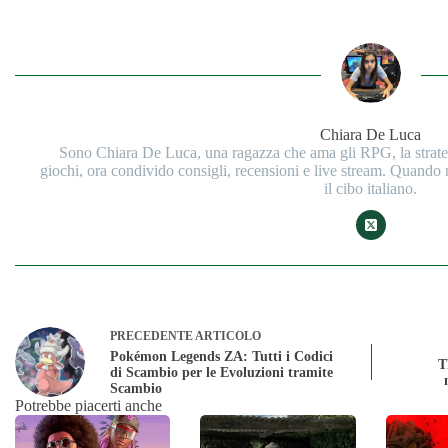
Chiara De Luca
Sono Chiara De Luca, una ragazza che ama gli RPG, la strategi
giochi, ora condivido consigli, recensioni e live stream. Quando
il cibo italiano.
PRECEDENTE
ARTICOLO
Pokémon Legends ZA: Tutti i Codici
T
di Scambio per le Evoluzioni tramite
Scambio
Potrebbe piacerti anche