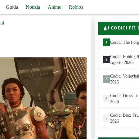
Guida
Notizia
Anime
Roblox
ni
I CODICI PIÙ
1
Codici The Forg
Codici Roblox 99
2
Agosto 2026
Codici Volleyba
3
2026
Codici Dress To
4
2026
Codici Blox Fru
5
2026