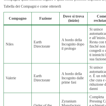
Tabella dei Compagni e come ottenerli
Dove si trova
Com
Compagno
Fazione
(inizio)
recluta
Si unisce
automatic
e all’inizio.
A bordo della
Earth
Resta con 
Niles
Incognito dopo
Directorate
finché non
il prologo
congedi o 
ti inimichi 
sua fazion
Si unisce
automatic
A bordo della
Earth
e. È un rob
Valerie
Incognito dalle
Directorate
che cura e 
prime fasi
riduzione d
danni
Completa
Zyranium
Pressing C
Order of the
Manufactory
e schierati