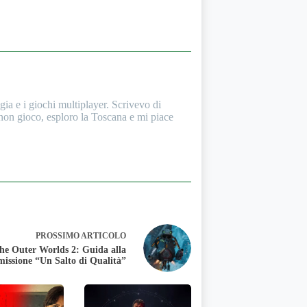
a e i giochi multiplayer. Scrivevo di
 non gioco, esploro la Toscana e mi piace
PROSSIMO
ARTICOLO
he Outer Worlds 2: Guida alla
missione “Un Salto di Qualità”