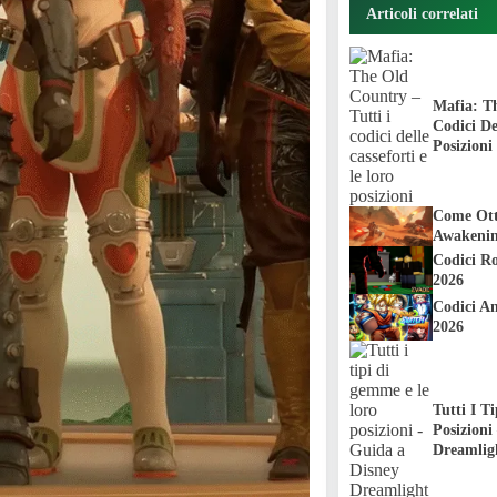
Articoli correlati
Mafia: Th
Codici De
Posizioni
Come Ott
Awakeni
Codici R
2026
Codici A
2026
Tutti I 
Posizioni
Dreamlig