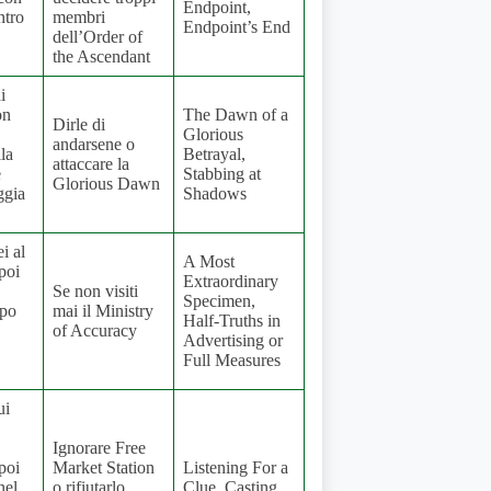
Endpoint,
ntro
membri
Endpoint’s End
dell’Order of
the Ascendant
i
on
The Dawn of a
Dirle di
Glorious
andarsene o
la
Betrayal,
attaccare la
e
Stabbing at
Glorious Dawn
ggia
Shadows
i al
A Most
poi
Extraordinary
Se non visiti
Specimen,
opo
mai il Ministry
Half-Truths in
of Accuracy
Advertising or
Full Measures
ui
Ignorare Free
poi
Market Station
Listening For a
nel
o rifiutarlo
Clue, Casting