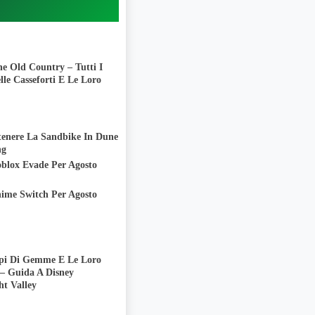
e Old Country – Tutti I
lle Casseforti E Le Loro
enere La Sandbike In Dune
ng
oblox Evade Per Agosto
nime Switch Per Agosto
Tipi Di Gemme E Le Loro
 – Guida A Disney
ht Valley