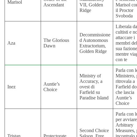
Marisol
Ascendant
VII, Golden
Marisol co
Ridge
il Proctor
Svoboda
Liberala da
cultisti e n
Decommissione
attaccare i
The Glorious
d Autonomous
Aza
membri del
Dawn
Extractorium,
sua fazion
Golden Ridge
mentre via
con te
Parla con le
Ministry of
Ministero, 
Accuracy, a
ritrovala a
Auntie’s
Inez
ovest di
Farfield d
Choice
Farfield su
che lascia
Paradise Island
Auntie’s
Choice
Parla con l
per avviare
Arbitrary
Second Choice
Measures, 
Tristan
Protectorate
Saloon, Free
incontralo 