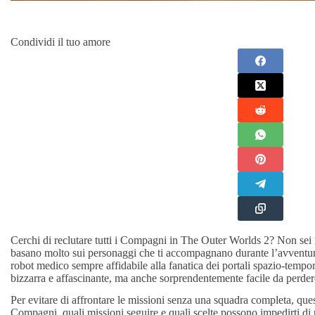
Condividi il tuo amore
Cerchi di reclutare tutti i Compagni in The Outer Worlds 2? Non sei il
basano molto sui personaggi che ti accompagnano durante l’avventur
robot medico sempre affidabile alla fanatica dei portali spazio-tempo
bizzarra e affascinante, ma anche sorprendentemente facile da perdere
Per evitare di affrontare le missioni senza una squadra completa, quest
Compagni, quali missioni seguire e quali scelte possono impedirti di p