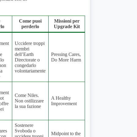
e
Come puoi
Missioni per
rlo
perderlo
Upgrade Kit
ament
Uccidere troppi
membri
te
dell’Earth
Pressing Cares,
 lo
Directorate o
Do More Harm
non
congedarlo
la
volontariamente
e
ament
Come Niles.
ot
A Healthy
Non ostilizzare
offre
Improvement
la sua fazione
ei
Sostenere
ares
Svoboda o
Midpoint to the
 con
uccidere troppi