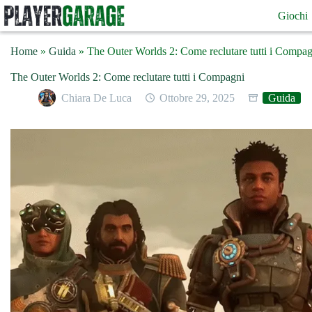
Salta
Giochi
al
contenuto
Home
»
Guida
»
The Outer Worlds 2: Come reclutare tutti i Compag
The Outer Worlds 2: Come reclutare tutti i Compagni
Chiara De Luca
Ottobre 29, 2025
Guida