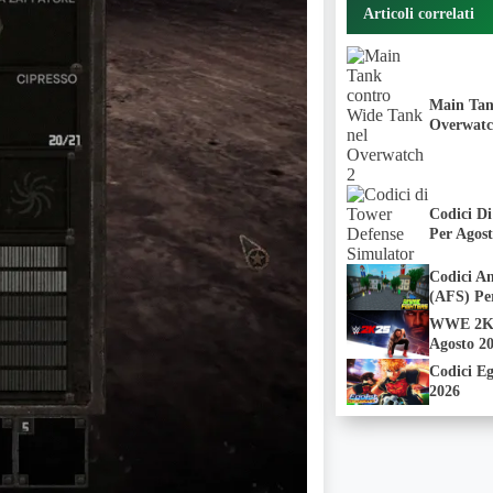
Articoli correlati
Main Tan
Overwatc
Codici D
Per Agos
Codici A
(AFS) Pe
WWE 2K25
Agosto 
Codici E
2026