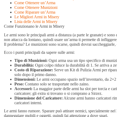
Come Ottenere un’Arma
Come Ottenere Munizioni
Come Riparare un’Arma
Le Migliori Armi in Misery
Lista delle Armi in Misery
Come Funzionano le Armi in Misery
Le armi sono le principali armi a distanza (a parte le granate) e sono
non attacca da lontano, quindi usare un’arma ti permette di infliggere
Il problema? Le munizioni sono scarse, quindi dovrai saccheggiarle, 
Ecco i punti principali da sapere sulle armi:
Tipo di Munizioni:
Ogni arma usa un tipo specifico di munizi
Durabilità:
Ogni colpo riduce la durabilità di 1. Se arriva a zer
Costo di Riparazione:
Serve un Kit di Pulizia Armi per ripar
solo dopo il primo danno.
Dimensioni:
Le armi occupano spazio nell’inventario, da 2×2
Peso:
Contano solo se trasportate nello zaino.
Accessori:
La maggior parte delle armi ha slot per torcia e car
caricatore; gli extra si trovano o si comprano a Sirzez.
Dimensione del Caricatore:
Alcune armi hanno caricatori rim
caricatori interni.
Le armi fanno rumore. Sparare può attirare nemici, specialmente nel B
danneggiare mobili e oggetti, quindi fai attenzione a dove spari.