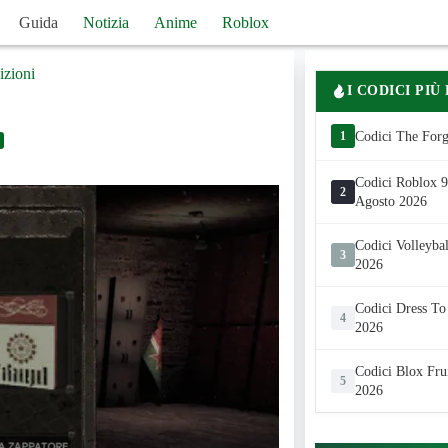
Guida
Notizia
Anime
Roblox
izioni
I CODICI PIÙ
1
Codici The Forg
Codici Roblox 99
2
Agosto 2026
Codici Volleyba
3
2026
Codici Dress To
4
2026
Codici Blox Fru
5
2026