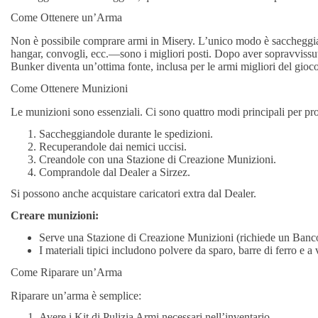
Come Ottenere un’Arma
Non è possibile comprare armi in Misery. L’unico modo è saccheggia
hangar, convogli, ecc.—sono i migliori posti. Dopo aver sopravvissu
Bunker diventa un’ottima fonte, inclusa per le armi migliori del gioco
Come Ottenere Munizioni
Le munizioni sono essenziali. Ci sono quattro modi principali per pro
Saccheggiandole durante le spedizioni.
Recuperandole dai nemici uccisi.
Creandole con una Stazione di Creazione Munizioni.
Comprandole dal Dealer a Sirzez.
Si possono anche acquistare caricatori extra dal Dealer.
Creare munizioni:
Serve una Stazione di Creazione Munizioni (richiede un Banco
I materiali tipici includono polvere da sparo, barre di ferro e a 
Come Riparare un’Arma
Riparare un’arma è semplice:
Avere i Kit di Pulizia Armi necessari nell’inventario.