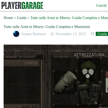
Salta
Giochi
al
contenuto
Home
»
Guida
»
Tutto sulle Armi in Misery: Guida Completa e Mun
Tutto sulle Armi in Misery: Guida Completa e Munizioni
Amara Harrison
Novembre 13, 2025
Guida