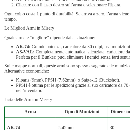
Cliccare con il tasto destro sull’arma e selezionare Ripara.
Ogni colpo costa 1 punto di durabilità. Se arriva a zero, l’arma viene 
tempo.
Le Migliori Armi in Misery
Quale arma è “migliore” dipende dalla situazione:
AK-74:
Grande potenza, caricatore da 30 colpi, usa munizion
AS-VAL:
Completamente automatica, silenziata, caricatore da
Perfetta per il Bunker: puoi eliminare i nemici senza farti sentir
Sulle mappe normali, queste armi sono spesso esagerate e le munizio
Alternative economiche:
Kiparis (9mm), PPSH (7.62mm), o Saiga-12 (Buckshot).
PPSH è ottima per le spedizioni grazie al suo caricatore da 70 c
nell’inventario.
Lista delle Armi in Misery
Arma
Tipo di Munizioni
Dimension
AK-74
5.45mm
30