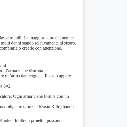
 davvero utili. La maggior parte dei nemici
 molti danni stando relativamente al sicuro.
comprarle o crearle con attenzione.
oni.
o, l’arma viene distrutta.
are un’arma danneggiata. Il costo appare
 a 6×2.
icatore. Ogni arma viene fornita con un
ovibili, altre (come il Mosin Rifle) hanno
unker. Inoltre, i proiettili possono