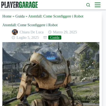
Salta
al
contenuto
Home
»
Guida
»
Atomfall: Come Sconfiggere i Robot
Atomfall: Come Sconfiggere i Robot
Chiara De Luca
Marzo 29, 2025
Luglio 5, 2025
Guida