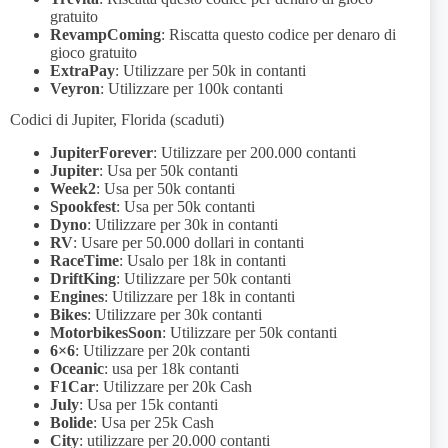
gratuito
RevampComing
: Riscatta questo codice per denaro di
gioco gratuito
ExtraPay
: Utilizzare per 50k in contanti
Veyron
: Utilizzare per 100k contanti
Codici di Jupiter, Florida (scaduti)
JupiterForever
: Utilizzare per 200.000 contanti
Jupiter
: Usa per 50k contanti
Week2
: Usa per 50k contanti
Spookfest
: Usa per 50k contanti
Dyno
: Utilizzare per 30k in contanti
RV
: Usare per 50.000 dollari in contanti
RaceTime
: Usalo per 18k in contanti
DriftKing
: Utilizzare per 50k contanti
Engines
: Utilizzare per 18k in contanti
Bikes
: Utilizzare per 30k contanti
MotorbikesSoon
: Utilizzare per 50k contanti
6×6
: Utilizzare per 20k contanti
Oceanic
: usa per 18k contanti
F1Car
: Utilizzare per 20k Cash
July
: Usa per 15k contanti
Bolide
: Usa per 25k Cash
City
: utilizzare per 20.000 contanti