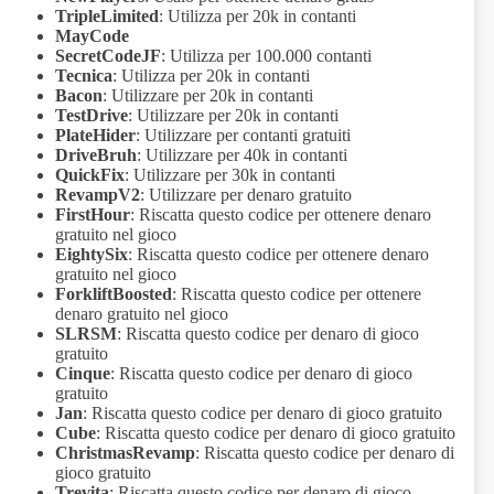
TripleLimited
: Utilizza per 20k in contanti
MayCode
SecretCodeJF
: Utilizza per 100.000 contanti
Tecnica
: Utilizza per 20k in contanti
Bacon
: Utilizzare per 20k in contanti
TestDrive
: Utilizzare per 20k in contanti
PlateHider
: Utilizzare per contanti gratuiti
DriveBruh
: Utilizzare per 40k in contanti
QuickFix
: Utilizzare per 30k in contanti
RevampV2
: Utilizzare per denaro gratuito
FirstHour
: Riscatta questo codice per ottenere denaro
gratuito nel gioco
EightySix
: Riscatta questo codice per ottenere denaro
gratuito nel gioco
ForkliftBoosted
: Riscatta questo codice per ottenere
denaro gratuito nel gioco
SLRSM
: Riscatta questo codice per denaro di gioco
gratuito
Cinque
: Riscatta questo codice per denaro di gioco
gratuito
Jan
: Riscatta questo codice per denaro di gioco gratuito
Cube
: Riscatta questo codice per denaro di gioco gratuito
ChristmasRevamp
: Riscatta questo codice per denaro di
gioco gratuito
Trevita
: Riscatta questo codice per denaro di gioco