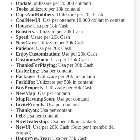
Update
: utilizzare per 20.000 contanti
Tools
: utilizzare per 18k contanti
CopsAndRobbers
: Utilizzare per 20k Cash
CoolNewUi
: Usa per ottenere 18.000 dollari in contanti
Houses
: Usa per 18k Cash
Boosters
: Utilizzare per 20k Cash
Speed
: Usare per 20k Cash
NewCars
: Utilizzare per 20k Cash
Patience
: Usa per 20k Cash
EnjoyCustomization
: Usa per 20k Cash
CustomizeSoon
: Usa per 125k Cash
ThanksForPlaying
: Usa per 20k Cash
EasterEgg
: Usa per contanti
Packages
: Utilizzare per 20k in contanti
Forklifts
: Utilizzare per 50k in contanti
BuyProperty
: Utilizzare per 50k Cash
NewMap
: Usa per contanti
MapRevampSoon
: Usa per contanti
InviteFriends
: Usa per contanti
Thankyou
: Usa per contanti
Feb
: Usa per contanti
NiceDealership
: Usa per 10k in contanti
NewUi
: Usa per 20K Cash (Solo per i membri del
gruppo)
HappyNewYear
: Usa per 75k Cash