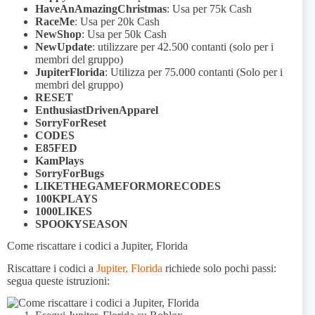
HaveAnAmazingChristmas
: Usa per 75k Cash
RaceMe
: Usa per 20k Cash
NewShop
: Usa per 50k Cash
NewUpdate
: utilizzare per 42.500 contanti (solo per i
membri del gruppo)
JupiterFlorida
: Utilizza per 75.000 contanti (Solo per i
membri del gruppo)
RESET
EnthusiastDrivenApparel
SorryForReset
CODES
E85FED
KamPlays
SorryForBugs
LIKETHEGAMEFORMORECODES
100KPLAYS
1000LIKES
SPOOKYSEASON
Come riscattare i codici a Jupiter, Florida
Riscattare i codici a
Jupiter, Florida
richiede solo pochi passi:
segua queste istruzioni: