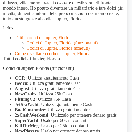
di lusso, ville enormi, yacht costosi e di esibizioni di fronte al
mondo intero. Ho potuto diventare un miliardario e fare dolci giri
in città, dimenticandomi delle preoccupazioni del mondo reale,
tutto questo grazie ai codici Jupiter, Florida.
Index
Tutti i codici di Jupiter, Florida
Codici di Jupiter, Florida (funzionanti)
Codici di Jupiter, Florida (scaduti)
Come riscattare i codici a Jupiter, Florida
Tutti i codici di Jupiter, Florida
Codici di Jupiter, Florida (funzionanti)
CCR
: Utilizza gratuitamente Cash
Bedco
: Utilizza gratuitamente Cash
August
: Utilizza gratuitamente Cash
NewCrabs
: Utilizza 25k Cash
FishingV2
: Utilizza 75k Cash
JetSkiYacht
: Utilizza gratuitamente Cash
BoatCustomize
: Utilizza gratuitamente Cash
2xCashWeekend
: Utilizzalo per ottenere denaro gratis
SuperYacht
: Usalo per 60k in contanti
KillTheMeg
: Usalo per 25k in contanti
NewPlayers
: Usalo per ottenere denaro gratis