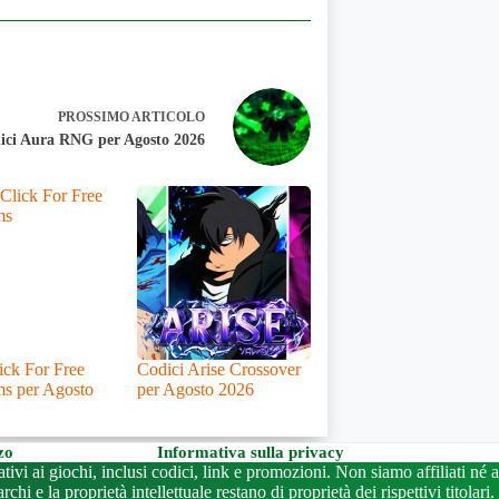
PROSSIMO
ARTICOLO
ici Aura RNG per Agosto 2026
ick For Free
Codici Arise Crossover
s per Agosto
per Agosto 2026
zo
Informativa sulla privacy
ivi ai giochi, inclusi codici, link e promozioni. Non siamo affiliati né 
rchi e la proprietà intellettuale restano di proprietà dei rispettivi titolari.