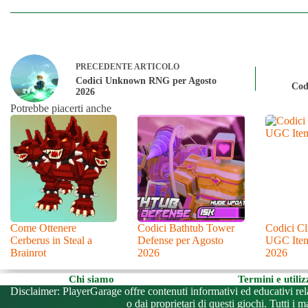
PRECEDENTE
ARTICOLO
Codici Unknown RNG per Agosto
Cod
2026
Potrebbe piacerti anche
Come Ottenere
Codici Bathtub Tower
Codici Cl
Cerberus in Steal a
Defense per Agosto
UGC Item
Brainrot
2026
2026
Chi siamo
Termini e utiliz
Disclaimer: PlayerGarage offre contenuti informativi ed educativi relat
o dai proprietari di questi giochi. Tutti i ma