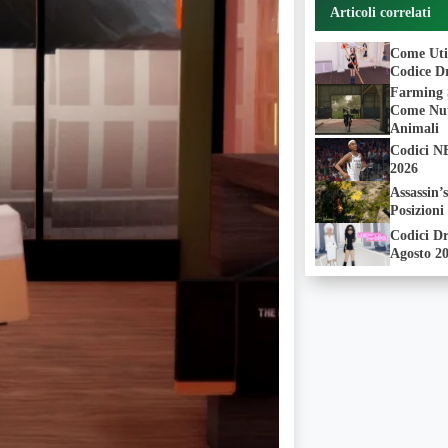
Articoli correlati
Come Util
Codice Dr
Farming 
Come Nutr
Animali
Codici N
2026
Assassin’
Posizioni
Codici Dr
Agosto 2