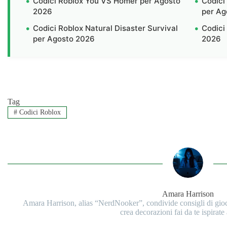
Codici Roblox You VS Homer per Agosto
Codici
2026
per Ag
Codici Roblox Natural Disaster Survival
Codici
per Agosto 2026
2026
Tag
#
Codici Roblox
Amara Harrison
Amara Harrison, alias “NerdNooker”, condivide consigli di gi
crea decorazioni fai da te ispirate 