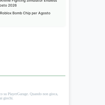
 Anime Fighting Simulator Endless
osto 2026
 Roblox Bomb Chip per Agosto
oco su PlayerGarage. Quando non gioca,
ai giochi.