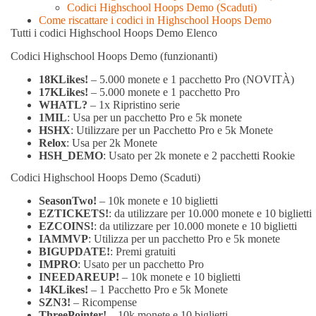
Codici Highschool Hoops Demo (Scaduti)
Come riscattare i codici in Highschool Hoops Demo
Tutti i codici Highschool Hoops Demo Elenco
Codici Highschool Hoops Demo (funzionanti)
18KLikes!
– 5.000 monete e 1 pacchetto Pro (NOVITÀ)
17KLikes!
– 5.000 monete e 1 pacchetto Pro
WHATL?
– 1x Ripristino serie
1MIL
: Usa per un pacchetto Pro e 5k monete
HSHX
: Utilizzare per un Pacchetto Pro e 5k Monete
Relox
: Usa per 2k Monete
HSH_DEMO
: Usato per 2k monete e 2 pacchetti Rookie
Codici Highschool Hoops Demo (Scaduti)
SeasonTwo!
– 10k monete e 10 biglietti
EZTICKETS!
: da utilizzare per 10.000 monete e 10 biglietti
EZCOINS!
: da utilizzare per 10.000 monete e 10 biglietti
IAMMVP
: Utilizza per un pacchetto Pro e 5k monete
BIGUPDATE!
: Premi gratuiti
IMPRO
: Usato per un pacchetto Pro
INEEDAREUP!
– 10k monete e 10 biglietti
14KLikes!
– 1 Pacchetto Pro e 5k Monete
SZN3!
– Ricompense
ThreePointer!
– 10k monete e 10 biglietti