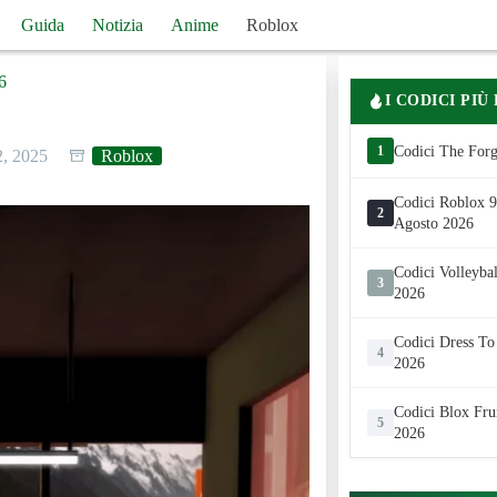
Guida
Notizia
Anime
Roblox
6
I CODICI PIÙ
1
Codici The Forg
2, 2025
Roblox
Codici Roblox 99
2
Agosto 2026
Codici Volleyba
3
2026
Codici Dress To
4
2026
Codici Blox Fru
5
2026