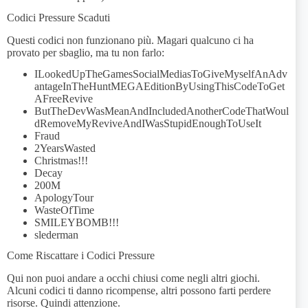
Codici Pressure Scaduti
Questi codici non funzionano più. Magari qualcuno ci ha
provato per sbaglio, ma tu non farlo:
ILookedUpTheGamesSocialMediasToGiveMyselfAnAdv
antageInTheHuntMEGAEditionByUsingThisCodeToGet
AFreeRevive
ButTheDevWasMeanAndIncludedAnotherCodeThatWoul
dRemoveMyReviveAndIWasStupidEnoughToUseIt
Fraud
2YearsWasted
Christmas!!!
Decay
200M
ApologyTour
WasteOfTime
SMILEYBOMB!!!
slederman
Come Riscattare i Codici Pressure
Qui non puoi andare a occhi chiusi come negli altri giochi.
Alcuni codici ti danno ricompense, altri possono farti perdere
risorse. Quindi attenzione.