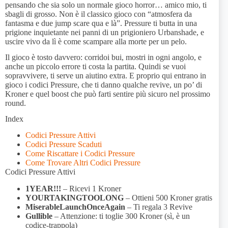
pensando che sia solo un normale gioco horror… amico mio, ti
sbagli di grosso. Non è il classico gioco con “atmosfera da
fantasma e due jump scare qua e là”. Pressure ti butta in una
prigione inquietante nei panni di un prigioniero Urbanshade, e
uscire vivo da lì è come scampare alla morte per un pelo.
Il gioco è tosto davvero: corridoi bui, mostri in ogni angolo, e
anche un piccolo errore ti costa la partita. Quindi se vuoi
sopravvivere, ti serve un aiutino extra. E proprio qui entrano in
gioco i codici Pressure, che ti danno qualche revive, un po’ di
Kroner e quel boost che può farti sentire più sicuro nel prossimo
round.
Index
Codici Pressure Attivi
Codici Pressure Scaduti
Come Riscattare i Codici Pressure
Come Trovare Altri Codici Pressure
Codici Pressure Attivi
1YEAR!!!
– Ricevi 1 Kroner
YOURTAKINGTOOLONG
– Ottieni 500 Kroner gratis
MiserableLaunchOnceAgain
– Ti regala 3 Revive
Gullible
– Attenzione: ti toglie 300 Kroner (sì, è un
codice-trappola)