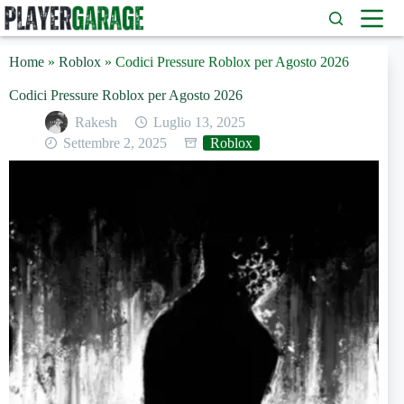
Salta
al
contenuto
Home
»
Roblox
»
Codici Pressure Roblox per Agosto 2026
Codici Pressure Roblox per Agosto 2026
Rakesh
Luglio 13, 2025
Settembre 2, 2025
Roblox