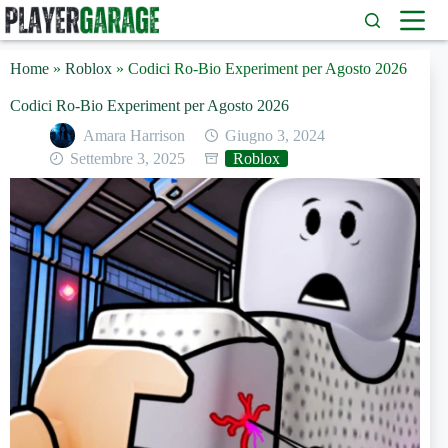
Salta
al
contenuto
Home
»
Roblox
»
Codici Ro-Bio Experiment per Agosto 2026
Codici Ro-Bio Experiment per Agosto 2026
Amara Harrison
Giugno 3, 2024
Settembre 3, 2025
Roblox