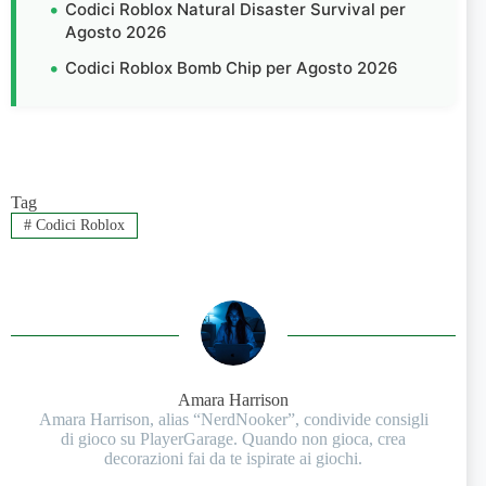
Codici Roblox Natural Disaster Survival per
Agosto 2026
Codici Roblox Bomb Chip per Agosto 2026
Tag
#
Codici Roblox
Amara Harrison
Amara Harrison, alias “NerdNooker”, condivide consigli
di gioco su PlayerGarage. Quando non gioca, crea
decorazioni fai da te ispirate ai giochi.