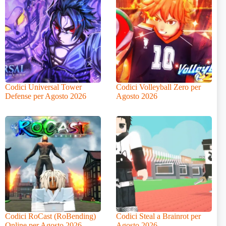
Codici Universal Tower
Codici Volleyball Zero per
Defense per Agosto 2026
Agosto 2026
Codici RoCast (RoBending)
Codici Steal a Brainrot per
Online per Agosto 2026
Agosto 2026