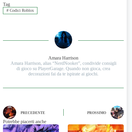
Tag
#
Codici Roblox
Amara Harrison
Amara Harrison, alias “NerdNooker”, condivide consigli
di gioco su PlayerGarage. Quando non gioca, crea
decorazioni fai da te ispirate ai giochi.
PRECEDENTE
PROSSIMO
Potrebbe piacerti anche