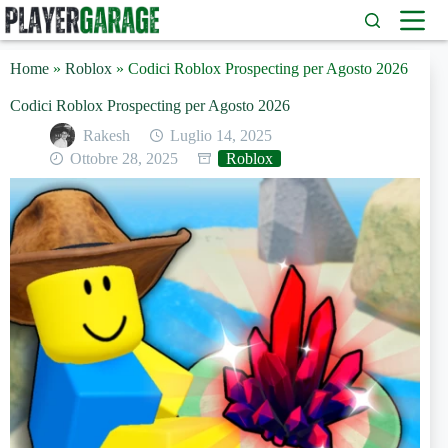
Salta
al
contenuto
Home
»
Roblox
»
Codici Roblox Prospecting per Agosto 2026
Codici Roblox Prospecting per Agosto 2026
Rakesh
Luglio 14, 2025
Ottobre 28, 2025
Roblox