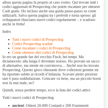
allora questa pagina fa proprio al caso vostro. Qui trovate tutti i
codici aggiornati di Prospecting che potete riscattare per ottenere
Cash gratis. Ho incluso anche una guida passo-passo su come
utilizzarli. Salva questa pagina tra i preferiti e torna spesso: gli
sviluppatori rilasciano nuovi codici regolarmente – e scadono
anche in fretta!
Index
Tutti i nuovi codici di Prospecting
Codici Prospecting scaduti
Come riscattare i codici di Prospecting
Come ottenere altri codici di Prospecting
Io ero un grande fan del vecchio Fisch, bei tempi. Ma
diciamocelo: alla lunga è diventato noioso. Ho provato un sacco
di alternative, ma niente mi convinceva… finché non ho trovato
Prospecting. Questo gioco rilassante dove collezioni gemme mi
ha riportato subito ai ricordi d’infanzia. Scavare pietre preziose
rare è pura soddisfazione. Grincare va bene, ma un piccolo boost
non fa mai male, no?
Quindi, senza perdere tempo, ecco la lista dei codici attivi:
Tutti i nuovi codici di Prospecting
ancient
: Ottieni 20.000 Contanti e 200 Frammenti