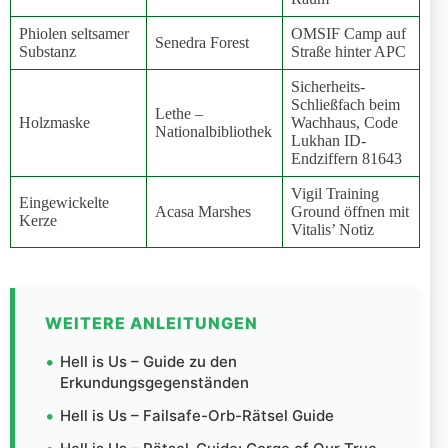
Phiolen seltsamer
OMSIF Camp auf
Senedra Forest
Substanz
Straße hinter APC
Sicherheits-
Schließfach beim
Lethe –
Holzmaske
Wachhaus, Code
Nationalbibliothek
Lukhan ID-
Endziffern 81643
Vigil Training
Eingewickelte
Acasa Marshes
Ground öffnen mit
Kerze
Vitalis’ Notiz
WEITERE ANLEITUNGEN
Hell is Us – Guide zu den
Erkundungsgegenständen
Hell is Us – Failsafe-Orb-Rätsel Guide