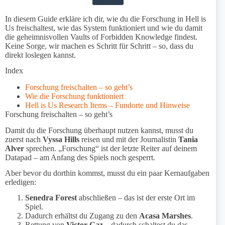
In diesem Guide erkläre ich dir, wie du die Forschung in Hell is
Us freischaltest, wie das System funktioniert und wie du damit
die geheimnisvollen Vaults of Forbidden Knowledge findest.
Keine Sorge, wir machen es Schritt für Schritt – so, dass du
direkt loslegen kannst.
Index
Forschung freischalten – so geht’s
Wie die Forschung funktioniert
Hell is Us Research Items – Fundorte und Hinweise
Forschung freischalten – so geht’s
Damit du die Forschung überhaupt nutzen kannst, musst du
zuerst nach
Vyssa Hills
reisen und mit der Journalistin
Tania
Alver
sprechen. „Forschung“ ist der letzte Reiter auf deinem
Datapad – am Anfang des Spiels noch gesperrt.
Aber bevor du dorthin kommst, musst du ein paar Kernaufgaben
erledigen:
Senedra Forest
abschließen – das ist der erste Ort im
Spiel.
Dadurch erhältst du Zugang zu den
Acasa Marshes
.
Rettung von
Victor Gaz
– dadurch schaltest du das