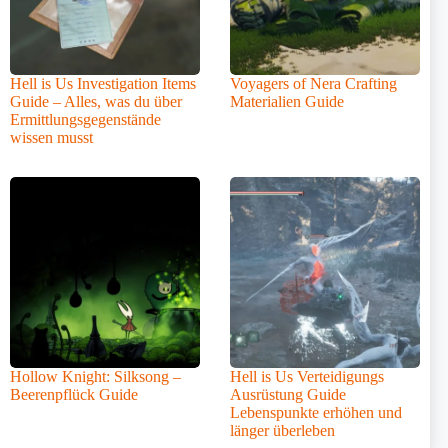
Hell is Us Investigation Items
Voyagers of Nera Crafting
Guide – Alles, was du über
Materialien Guide
Ermittlungsgegenstände
wissen musst
Hollow Knight: Silksong –
Hell is Us Verteidigungs
Beerenpflück Guide
Ausrüstung Guide
Lebenspunkte erhöhen und
länger überleben