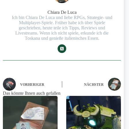
Chiara De Luca
Ich bin Chiara De Luca und liebe RPGs, Strategie- und
Multiplayer-Spiele. Früher habe ich über Spiele
geschrieben, heute teile ich Tipps, Reviews und
Livestreams. Wenn ich nicht spiele, erkunde ich die
Toskana und genieße italienisches Essen.
VORHERIGER
NÄCHSTER
Das könnte Ihnen auch gefallen