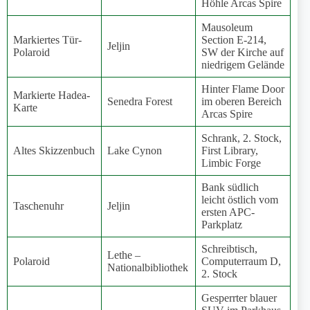
Höhle Arcas Spire
Mausoleum
Markiertes Tür-
Section E-214,
Jeljin
Polaroid
SW der Kirche auf
niedrigem Gelände
Hinter Flame Door
Markierte Hadea-
Senedra Forest
im oberen Bereich
Karte
Arcas Spire
Schrank, 2. Stock,
Altes Skizzenbuch
Lake Cynon
First Library,
Limbic Forge
Bank südlich
leicht östlich vom
Taschenuhr
Jeljin
ersten APC-
Parkplatz
Schreibtisch,
Lethe –
Polaroid
Computerraum D,
Nationalbibliothek
2. Stock
Gesperrter blauer