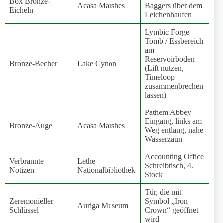
Box Bronze-
Acasa Marshes
Baggers über dem
Eicheln
Leichenhaufen
Lymbic Forge
Tomb / Essbereich
am
Reservoirboden
Bronze-Becher
Lake Cynon
(Lift nutzen,
Timeloop
zusammenbrechen
lassen)
Pathem Abbey
Eingang, links am
Bronze-Auge
Acasa Marshes
Weg entlang, nahe
Wasserzaun
Accounting Office
Verbrannte
Lethe –
Schreibtisch, 4.
Notizen
Nationalbibliothek
Stock
Tür, die mit
Zeremonieller
Symbol „Iron
Auriga Museum
Schlüssel
Crown“ geöffnet
wird