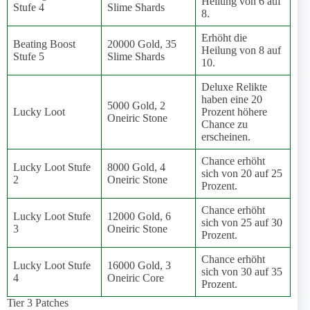
Heilung von 6 auf
Stufe 4
Slime Shards
8.
Erhöht die
Beating Boost
20000 Gold, 35
Heilung von 8 auf
Stufe 5
Slime Shards
10.
Deluxe Relikte
haben eine 20
5000 Gold, 2
Lucky Loot
Prozent höhere
Oneiric Stone
Chance zu
erscheinen.
Chance erhöht
Lucky Loot Stufe
8000 Gold, 4
sich von 20 auf 25
2
Oneiric Stone
Prozent.
Chance erhöht
Lucky Loot Stufe
12000 Gold, 6
sich von 25 auf 30
3
Oneiric Stone
Prozent.
Chance erhöht
Lucky Loot Stufe
16000 Gold, 3
sich von 30 auf 35
4
Oneiric Core
Prozent.
Tier 3 Patches