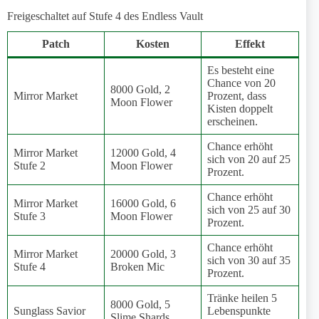
Freigeschaltet auf Stufe 4 des Endless Vault
Patch
Kosten
Effekt
Es besteht eine
Chance von 20
8000 Gold, 2
Mirror Market
Prozent, dass
Moon Flower
Kisten doppelt
erscheinen.
Chance erhöht
Mirror Market
12000 Gold, 4
sich von 20 auf 25
Stufe 2
Moon Flower
Prozent.
Chance erhöht
Mirror Market
16000 Gold, 6
sich von 25 auf 30
Stufe 3
Moon Flower
Prozent.
Chance erhöht
Mirror Market
20000 Gold, 3
sich von 30 auf 35
Stufe 4
Broken Mic
Prozent.
Tränke heilen 5
8000 Gold, 5
Sunglass Savior
Lebenspunkte
Slime Shards