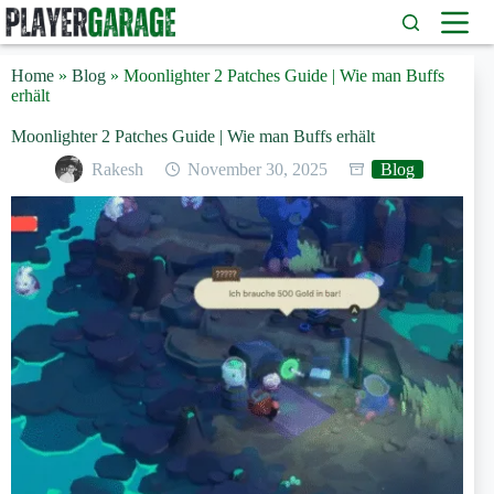
Zum
Inhalt
springen
Home
»
Blog
»
Moonlighter 2 Patches Guide | Wie man Buffs
erhält
Moonlighter 2 Patches Guide | Wie man Buffs erhält
Rakesh
November 30, 2025
Blog