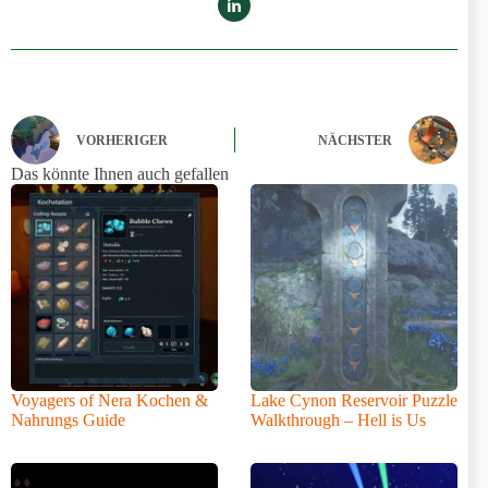
VORHERIGER
NÄCHSTER
Das könnte Ihnen auch gefallen
Voyagers of Nera Kochen &
Lake Cynon Reservoir Puzzle
Nahrungs Guide
Walkthrough – Hell is Us