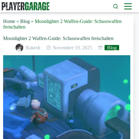
Zum
Inhalt
springen
Home
»
Blog
»
Moonlighter 2 Waffen-Guide: Schusswaffen
freischalten
Moonlighter 2 Waffen-Guide: Schusswaffen freischalten
Rakesh
November 19, 2025
Blog