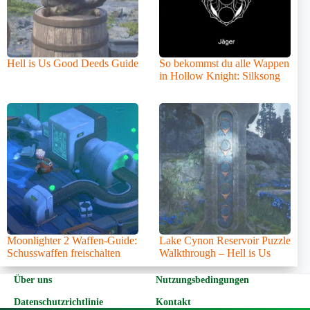
Hell is Us Good Deeds Guide
So bekommst du alle Wappen
in Hollow Knight: Silksong
Moonlighter 2 Waffen-Guide:
Lake Cynon Reservoir Puzzle
Schusswaffen freischalten
Walkthrough – Hell is Us
Über uns
Nutzungsbedingungen
Datenschutzrichtlinie
Kontakt