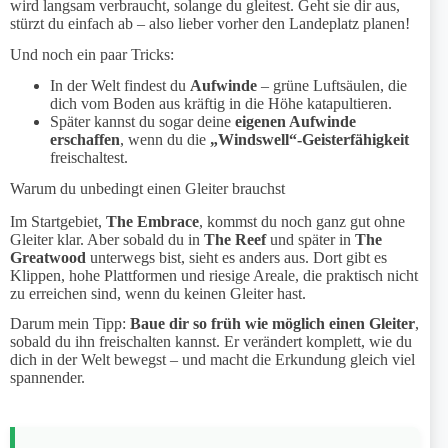
wird langsam verbraucht, solange du gleitest. Geht sie dir aus,
stürzt du einfach ab – also lieber vorher den Landeplatz planen!
Und noch ein paar Tricks:
In der Welt findest du
Aufwinde
– grüne Luftsäulen, die
dich vom Boden aus kräftig in die Höhe katapultieren.
Später kannst du sogar deine
eigenen Aufwinde
erschaffen
, wenn du die
„Windswell“-Geisterfähigkeit
freischaltest.
Warum du unbedingt einen Gleiter brauchst
Im Startgebiet,
The Embrace
, kommst du noch ganz gut ohne
Gleiter klar. Aber sobald du in
The Reef
und später in
The
Greatwood
unterwegs bist, sieht es anders aus. Dort gibt es
Klippen, hohe Plattformen und riesige Areale, die praktisch nicht
zu erreichen sind, wenn du keinen Gleiter hast.
Darum mein Tipp:
Baue dir so früh wie möglich einen Gleiter
,
sobald du ihn freischalten kannst. Er verändert komplett, wie du
dich in der Welt bewegst – und macht die Erkundung gleich viel
spannender.