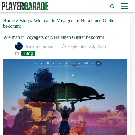
Zum
Inhalt
springen
Home
»
Blog
»
Wie man in Voyagers of Nera einen Gleiter
bekommt
Wie man in Voyagers of Nera einen Gleiter bekommt
Amara Harrison
September 20, 2025
Blog