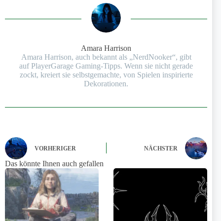
Amara Harrison
Amara Harrison, auch bekannt als „NerdNooker“, gibt
auf PlayerGarage Gaming-Tipps. Wenn sie nicht gerade
zockt, kreiert sie selbstgemachte, von Spielen inspirierte
Dekorationen.
VORHERIGER
NÄCHSTER
Das könnte Ihnen auch gefallen