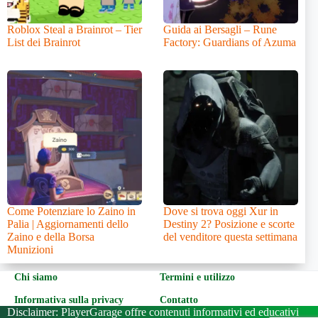
Roblox Steal a Brainrot – Tier
Guida ai Bersagli – Rune
List dei Brainrot
Factory: Guardians of Azuma
Come Potenziare lo Zaino in
Dove si trova oggi Xur in
Palia | Aggiornamenti dello
Destiny 2? Posizione e scorte
Zaino e della Borsa
del venditore questa settimana
Munizioni
Chi siamo
Termini e utilizzo
Informativa sulla privacy
Contatto
Disclaimer: PlayerGarage offre contenuti informativi ed educativi