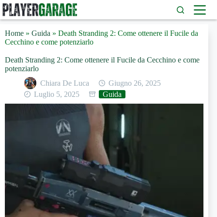
Salta
al
contenuto
Home
»
Guida
»
Death Stranding 2: Come ottenere il Fucile da
Cecchino e come potenziarlo
Death Stranding 2: Come ottenere il Fucile da Cecchino e come
potenziarlo
Chiara De Luca
Giugno 26, 2025
Luglio 5, 2025
Guida