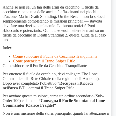
Anche se non sei un fan delle armi da cecchino, il fucile da
cecchino rimane una delle armi più affascinanti nei giochi
d’azione. Ma in Death Stranding: On the Beach, non lo sblocchi
semplicemente completando le missioni principali — stavolta
devi fare una deviazione laterale. La buona notizia? Puoi
sbloccarlo e potenziarlo. Quindi, se vuoi mettere le mani su un
fucile da cecchino in Death Stranding 2, questa guida fa al caso
tuo.
Index
Come sbloccare il Fucile da Cecchino Tranquillante
Come potenziare il Tranq Sniper Rifle
Come sbloccare il Fucile da Cecchino Tranquillante
Per ottenere il fucile da cecchino, devi collegare The Lone
Commander alla Rete Chirale (nella regione dell’Australia).
Dopo aver completato l’obiettivo “
Recupera i Ricordi
nell’area BT
”, otterrai il Tranq Sniper Rifle.
Per avviare questa missione, cerca un ordine secondario (Sub-
Order 100) chiamato:
“Consegna il Fucile Smontato al Lone
Commander [Carico Fragile]”
Non è una missione della storia principale, quindi fai attenzione a