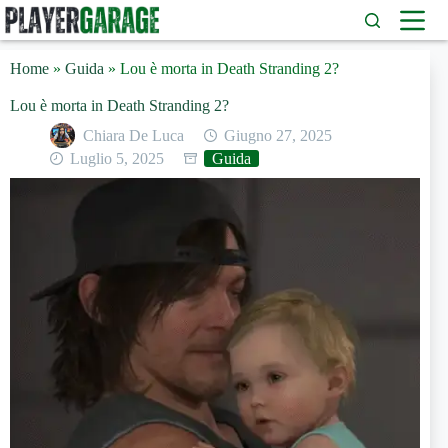
Salta
al
contenuto
Home
»
Guida
»
Lou è morta in Death Stranding 2?
Lou è morta in Death Stranding 2?
Chiara De Luca
Giugno 27, 2025
Luglio 5, 2025
Guida