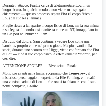
Durante l’attacco, Fragile cerca di teletrasportare Lou in un
luogo sicuro. In qualche modo e non viene mai spiegato
chiaramente — questo processo separa l’
ha
(il corpo fisico di
Lou) dal suo
ka
(l’anima).
Fragile riesce a far sparire il corpo fisico di Lou, ma la sua anima
resta legata al mondo e si manifesta come un BT, intrappolato in
un BB pod nel bunker di Sam.
Distrutto dal dolore, Sam continua a vedere Lou come una
bambina, proprio come nel primo gioco. Ma più avanti nella
storia, durante uno scontro con Higgs, viene confermato che l’
ha
di Lou — cioè il suo corpo fisico, è effettivamente “morto”, per
così dire.
ATTENZIONE SPOILER — Rivelazione Finale
Molto più avanti nella trama, scopriamo che
Tomorrow
, il
misterioso personaggio interpretato da Elle Fanning, è in realtà
una versione adulta di Lou — che ora si fa chiamare con il suo
nome completo,
Louise
.