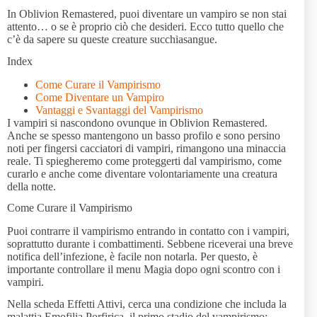
In Oblivion Remastered, puoi diventare un vampiro se non stai
attento… o se è proprio ciò che desideri. Ecco tutto quello che
c’è da sapere su queste creature succhiasangue.
Index
Come Curare il Vampirismo
Come Diventare un Vampiro
Vantaggi e Svantaggi del Vampirismo
I vampiri si nascondono ovunque in Oblivion Remastered.
Anche se spesso mantengono un basso profilo e sono persino
noti per fingersi cacciatori di vampiri, rimangono una minaccia
reale. Ti spiegheremo come proteggerti dal vampirismo, come
curarlo e anche come diventare volontariamente una creatura
della notte.
Come Curare il Vampirismo
Puoi contrarre il vampirismo entrando in contatto con i vampiri,
soprattutto durante i combattimenti. Sebbene riceverai una breve
notifica dell’infezione, è facile non notarla. Per questo, è
importante controllare il menu Magia dopo ogni scontro con i
vampiri.
Nella scheda Effetti Attivi, cerca una condizione che includa la
malattia Emofilia Porfirica, il primo stadio del vampirismo: