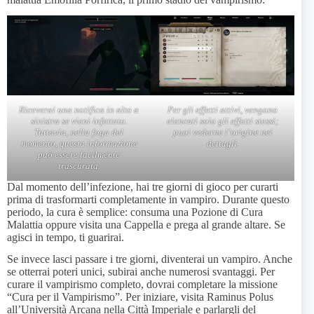
Riceverai una notifica in alto a
Per gli effetti attivi, vengono
sinistra se vieni infettato.
elencati solo gli effetti stessi;
Tuttavia, nella foga del
puoi vederne l’origine nei
momento, questa informazione
dettagli.
può essere facilmente
trascurata.
Dal momento dell’infezione, hai tre giorni di gioco per curarti
prima di trasformarti completamente in vampiro. Durante questo
periodo, la cura è semplice: consuma una Pozione di Cura
Malattia oppure visita una Cappella e prega al grande altare. Se
agisci in tempo, ti guarirai.
Se invece lasci passare i tre giorni, diventerai un vampiro. Anche
se otterrai poteri unici, subirai anche numerosi svantaggi. Per
curare il vampirismo completo, dovrai completare la missione
“Cura per il Vampirismo”. Per iniziare, visita Raminus Polus
all’Università Arcana nella Città Imperiale e parlargli del