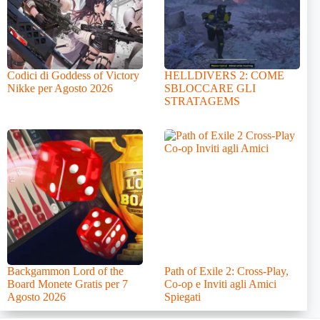
Codici di Goddess of Victory
HELLDIVERS 2: COME
Nikke per Agosto 2026
SBLOCCARE GLI
STRATAGEMS
Backgammon Lord of the
Path of Exile 2: Cross-Play,
Board Monete Gratis per 7
Co-op e Inviti agli Amici
Agosto 2026
Spiegati