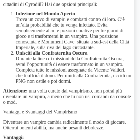
cittadini di Cyrodiil? Hai due opzioni principali:
Infezione nel Mondo Aperto
Trova un covo di vampiri e combatti contro di loro. C’è
un’alta probabilità che tu venga infettato. Evita
semplicemente altari e pozioni curative per tre giorni di
gioco e ti trasformerai in un vampiro. Una posizione
conosciuta è Monument Cave, situata a sud-est della Città
Imperiale, sulla riva del lago circostante.
Unisciti alla Confraternita Oscura
Durante la linea di missioni della Confraternita Oscura,
avrai l’opportunità di essere trasformato in un vampiro.
Completa tutte le missioni assegnate da Vicente Valtieri,
che ti offrirà il dono. Per unirti alla Confraternita, uccidi un
PNG non ostile e poi dormi.
Attenzione:
una volta curato dal vampirismo, non potrai più
diventare un vampiro, a meno che tu non usi comandi da console
o mod.
Vantaggi e Svantaggi del Vampirismo
Diventare un vampiro cambia radicalmente il modo di giocare.
Otterrai potenti abilità, ma anche pesanti debolezze.
Vantaggi: