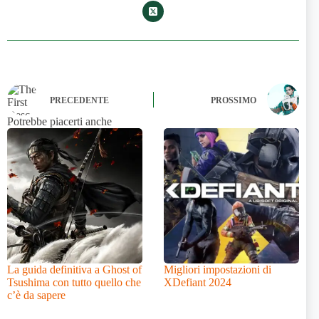
PRECEDENTE
PROSSIMO
Potrebbe piacerti anche
La guida definitiva a Ghost of
Migliori impostazioni di
Tsushima con tutto quello che
XDefiant 2024
c’è da sapere