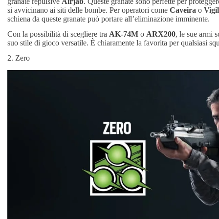
granate repulsive
Airjab
. Queste granate sono perfette per protegger
si avvicinano ai siti delle bombe. Per operatori come
Caveira
o
Vigil
schiena da queste granate può portare all’eliminazione imminente.
Con la possibilità di scegliere tra
AK-74M
o
ARX200
, le sue armi s
suo stile di gioco versatile. È chiaramente la favorita per qualsiasi sq
2. Zero