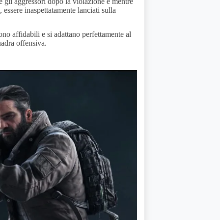
e gli aggressori dopo la violazione e mentre
, essere inaspettatamente lanciati sulla
ono affidabili e si adattano perfettamente al
uadra offensiva.