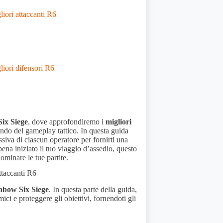
liori attaccanti R6
liori difensori R6
Six Siege
, dove approfondiremo i
migliori
mondo del gameplay tattico. In questa guida
ssiva di ciascun operatore per fornirti una
pena iniziato il tuo viaggio d’assedio, questo
dominare le tue partite.
ttaccanti R6
inbow Six Siege
. In questa parte della guida,
ci e proteggere gli obiettivi, fornendoti gli