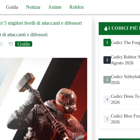
Guida
Notizia
Anime
Roblox
5 migliori livelli di attaccanti e difensori
I CODICI PIÙ
 di attaccanti e difensori
1
Codici The Forg
25
Guida
Codici Roblox 99
2
Agosto 2026
Codici Volleyba
3
2026
Codici Dress To
4
2026
Codici Blox Fru
5
2026