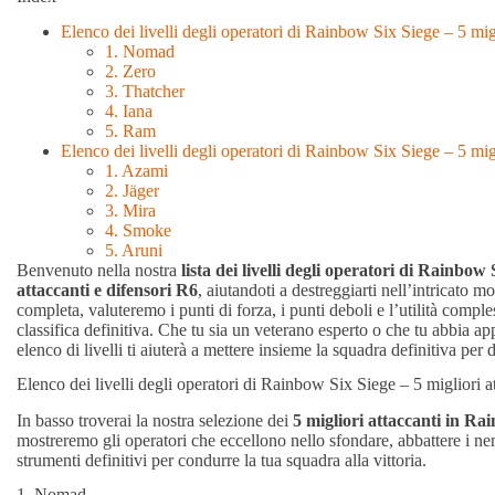
Elenco dei livelli degli operatori di Rainbow Six Siege – 5 mig
1. Nomad
2. Zero
3. Thatcher
4. Iana
5. Ram
Elenco dei livelli degli operatori di Rainbow Six Siege – 5 mig
1. Azami
2. Jäger
3. Mira
4. Smoke
5. Aruni
Benvenuto nella nostra
lista dei livelli degli operatori di Rainbow 
attaccanti e difensori R6
, aiutandoti a destreggiarti nell’intricato 
completa, valuteremo i punti di forza, i punti deboli e l’utilità comple
classifica definitiva. Che tu sia un veterano esperto o che tu abbia ap
elenco di livelli ti aiuterà a mettere insieme la squadra definitiva per 
Elenco dei livelli degli operatori di Rainbow Six Siege – 5 migliori a
In basso troverai la nostra selezione dei
5 migliori attaccanti in Ra
mostreremo gli operatori che eccellono nello sfondare, abbattere i nemi
strumenti definitivi per condurre la tua squadra alla vittoria.
1. Nomad