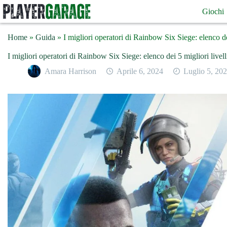
Salta
Giochi
al
contenuto
Home
»
Guida
»
I migliori operatori di Rainbow Six Siege: elenco dei 
I migliori operatori di Rainbow Six Siege: elenco dei 5 migliori livelli
Amara Harrison
Aprile 6, 2024
Luglio 5, 20