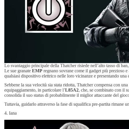
Lo svantaggio principale della Thatcher risiede nell’alto tasso di ban
Le sue granate
EMP
regnano sovrane come il gadget più prezioso e 
qualsiasi dispositivo elettrico nelle loro vicinanze e presentando un
Sebbene la sua velocità sia stata ridotta, Thatcher compensa con una se
equipaggiamento, in particolare l’
L85A2
, che, se combinato con il 
consolida il suo status di probabilmente il miglior attaccante del gioc
Tuttavia, guidarlo attraverso la fase di squalifica pre-partita rimane u
4. Iana