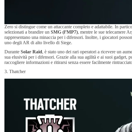
Zero si distingue come un attaccante completo e adattabile. In particol
selezionati a brandire un
SMG (l’MP7)
, mentre le sue telecamere A
rappresentano una minaccia per i difensori. Inoltre, i giocatori posson
uno degli AR di alto livello di Siege.
Durante
Solar Raid
, è stato uno dei rari operatori a ricevere un aum
sua elusività per i difensori. Grazie alla sua agilità e ai suoi gadget,
raccogliere informazioni e ritirarsi senza essere facilmente rintracciat
3. Thatcher