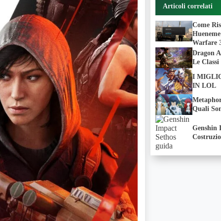
Articoli correlati
Come Ris
Hueneme
Warfare 
Dragon A
Le Classi
I MIGL
IN LOL
Metaphor
Quali Son
Genshin 
Costruzio