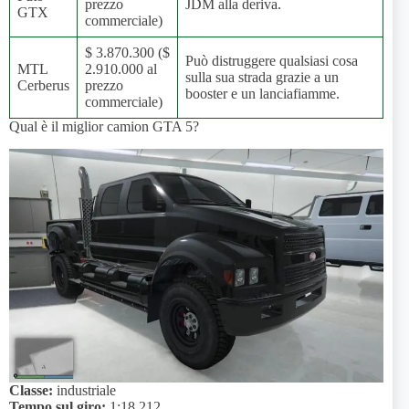
prezzo
JDM alla deriva.
GTX
commerciale)
$ 3.870.300 ($
Può distruggere qualsiasi cosa
MTL
2.910.000 al
sulla sua strada grazie a un
Cerberus
prezzo
booster e un lanciafiamme.
commerciale)
Qual è il miglior camion GTA 5?
Classe:
industriale
Tempo sul giro:
1:18.212