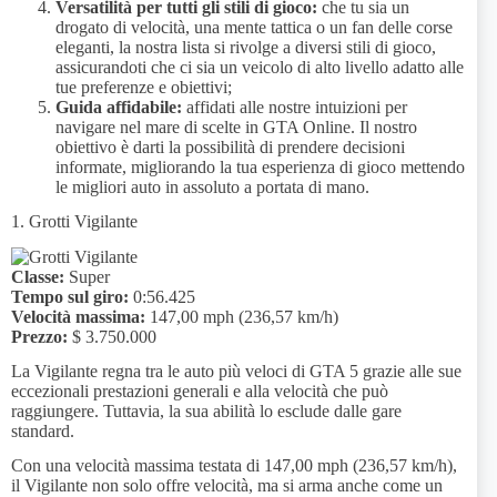
Versatilità per tutti gli stili di gioco:
che tu sia un
drogato di velocità, una mente tattica o un fan delle corse
eleganti, la nostra lista si rivolge a diversi stili di gioco,
assicurandoti che ci sia un veicolo di alto livello adatto alle
tue preferenze e obiettivi;
Guida affidabile:
affidati alle nostre intuizioni per
navigare nel mare di scelte in GTA Online. Il nostro
obiettivo è darti la possibilità di prendere decisioni
informate, migliorando la tua esperienza di gioco mettendo
le migliori auto in assoluto a portata di mano.
1. Grotti Vigilante
Classe:
Super
Tempo sul giro:
0:56.425
Velocità massima:
147,00 mph (236,57 km/h)
Prezzo:
$ 3.750.000
La Vigilante regna tra le auto più veloci di GTA 5 grazie alle sue
eccezionali prestazioni generali e alla velocità che può
raggiungere. Tuttavia, la sua abilità lo esclude dalle gare
standard.
Con una velocità massima testata di 147,00 mph (236,57 km/h),
il Vigilante non solo offre velocità, ma si arma anche come un