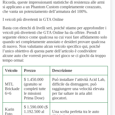
Ricorda, queste impressionanti statistiche di resistenza alle armi
si applicano a un Phantom Custom completamente corazzato,
che vanta un potenziamento dell’armatura del 100%.
I veicoli più divertenti in GTA Online
Basta con elenchi di livelli seri, poiché stiamo per approfondire i
veicoli più divertenti che GTA Online ha da offrire. Prendi il
seguente elenco come qualcosa su cui vuoi fare affidamento solo
quando sei completamente annoiato e desideri provare qualcosa
di nuovo. Non valutiamo alcun veicolo specifico qui, poiché
l’unico obiettivo di questa parte dell’articolo è condividere
alcune auto che vorresti provare nel gioco se ci giochi da troppo
tempo ormai:
Veicolo
Prezzo
Descrizione
$ 1.450.000
Può installare l’attività Acid Lab,
MTL
(gratuito se
difficile da distruggere, può
Brickade
completi tutte
raggiungere una velocità elevata
6×6
le missioni
per far saltare in aria altri
Prima Dose)
giocatori.
$ 1.590.000 ($
Karin
1.192.500 al
Una scelta perfetta tra le auto
Futo