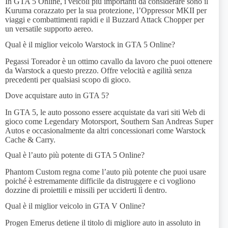
In GTA 5 Online, i veicoli più importanti da considerare sono il
Kuruma corazzato per la sua protezione, l’Oppressor MKII per
viaggi e combattimenti rapidi e il Buzzard Attack Chopper per
un versatile supporto aereo.
Qual è il miglior veicolo Warstock in GTA 5 Online?
Pegassi Toreador è un ottimo cavallo da lavoro che puoi ottenere
da Warstock a questo prezzo. Offre velocità e agilità senza
precedenti per qualsiasi scopo di gioco.
Dove acquistare auto in GTA 5?
In GTA 5, le auto possono essere acquistate da vari siti Web di
gioco come Legendary Motorsport, Southern San Andreas Super
Autos e occasionalmente da altri concessionari come Warstock
Cache & Carry.
Qual è l’auto più potente di GTA 5 Online?
Phantom Custom regna come l’auto più potente che puoi usare
poiché è estremamente difficile da distruggere e ci vogliono
dozzine di proiettili e missili per ucciderti lì dentro.
Qual è il miglior veicolo in GTA V Online?
Progen Emerus detiene il titolo di migliore auto in assoluto in