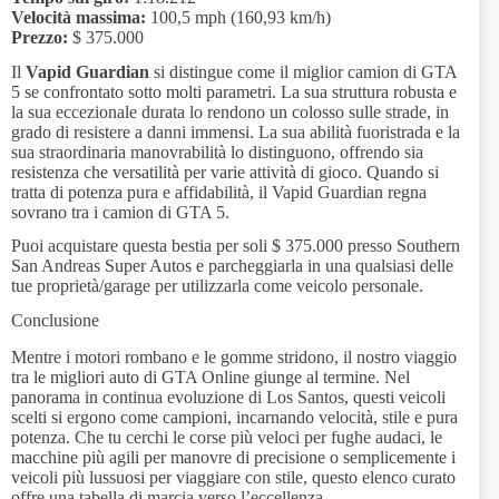
Velocità massima:
100,5 mph (160,93 km/h)
Prezzo:
$ 375.000
Il
Vapid Guardian
si distingue come il miglior camion di GTA
5 se confrontato sotto molti parametri. La sua struttura robusta e
la sua eccezionale durata lo rendono un colosso sulle strade, in
grado di resistere a danni immensi. La sua abilità fuoristrada e la
sua straordinaria manovrabilità lo distinguono, offrendo sia
resistenza che versatilità per varie attività di gioco. Quando si
tratta di potenza pura e affidabilità, il Vapid Guardian regna
sovrano tra i camion di GTA 5.
Puoi acquistare questa bestia per soli $ 375.000 presso Southern
San Andreas Super Autos e parcheggiarla in una qualsiasi delle
tue proprietà/garage per utilizzarla come veicolo personale.
Conclusione
Mentre i motori rombano e le gomme stridono, il nostro viaggio
tra le migliori auto di GTA Online giunge al termine. Nel
panorama in continua evoluzione di Los Santos, questi veicoli
scelti si ergono come campioni, incarnando velocità, stile e pura
potenza. Che tu cerchi le corse più veloci per fughe audaci, le
macchine più agili per manovre di precisione o semplicemente i
veicoli più lussuosi per viaggiare con stile, questo elenco curato
offre una tabella di marcia verso l’eccellenza.