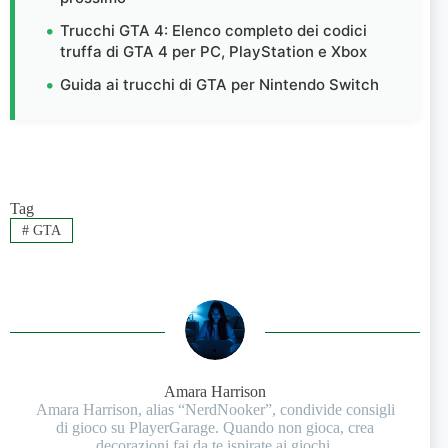
Trucchi GTA 4: Elenco completo dei codici
truffa di GTA 4 per PC, PlayStation e Xbox
Guida ai trucchi di GTA per Nintendo Switch
Tag
#
GTA
Amara Harrison
Amara Harrison, alias “NerdNooker”, condivide consigli
di gioco su PlayerGarage. Quando non gioca, crea
decorazioni fai da te ispirate ai giochi.