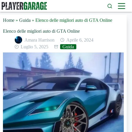
Salta
al
contenuto
Home
»
Guida
»
Elenco delle migliori auto di GTA Online
Elenco delle migliori auto di GTA Online
Amara Harrison
Aprile 6, 2024
Luglio 5, 2025
Guida