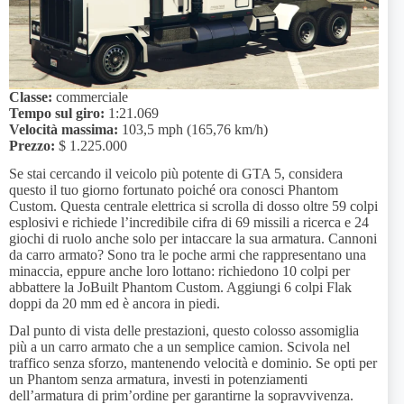
Classe:
commerciale
Tempo sul giro:
1:21.069
Velocità massima:
103,5 mph (165,76 km/h)
Prezzo:
$ 1.225.000
Se stai cercando il veicolo più potente di GTA 5, considera
questo il tuo giorno fortunato poiché ora conosci Phantom
Custom. Questa centrale elettrica si scrolla di dosso oltre 59 colpi
esplosivi e richiede l’incredibile cifra di 69 missili a ricerca e 24
giochi di ruolo anche solo per intaccare la sua armatura. Cannoni
da carro armato? Sono tra le poche armi che rappresentano una
minaccia, eppure anche loro lottano: richiedono 10 colpi per
abbattere la JoBuilt Phantom Custom. Aggiungi 6 colpi Flak
doppi da 20 mm ed è ancora in piedi.
Dal punto di vista delle prestazioni, questo colosso assomiglia
più a un carro armato che a un semplice camion. Scivola nel
traffico senza sforzo, mantenendo velocità e dominio. Se opti per
un Phantom senza armatura, investi in potenziamenti
dell’armatura di prim’ordine per garantirne la sopravvivenza.