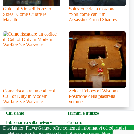
Guida ai Virus di Forever
Soluzione della missione
Skies | Come Curare le
“Soli come cani” in
Malattie
Assassin’s Creed Shadows
Come riscattare un codice di
Zelda: Echoes of Wisdom
Call of Duty in Modern
Posizione della piastrella
Warfare 3 e Warzone
volante
Chi siamo
Termini e utilizzo
Informativa sulla privacy
Contatto
Disclaimer: PlayerGarage offre contenuti informativi ed educativi
relativi ai giochi, inclusi codici, link e promozioni. Non siamo