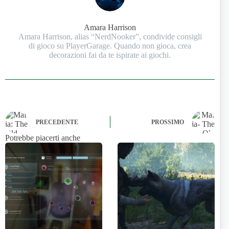
Amara Harrison
Amara Harrison, alias “NerdNooker”, condivide consigli
di gioco su PlayerGarage. Quando non gioca, crea
decorazioni fai da te ispirate ai giochi.
PRECEDENTE
PROSSIMO
Potrebbe piacerti anche