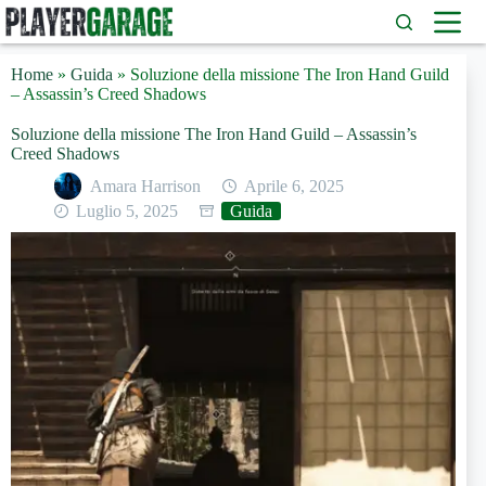
Salta
al
contenuto
Home
»
Guida
»
Soluzione della missione The Iron Hand Guild
– Assassin’s Creed Shadows
Soluzione della missione The Iron Hand Guild – Assassin’s
Creed Shadows
Amara Harrison
Aprile 6, 2025
Luglio 5, 2025
Guida