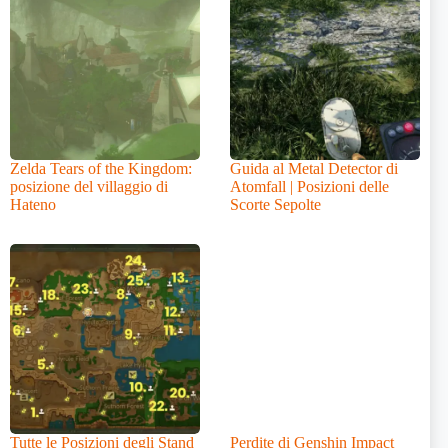
Zelda Tears of the Kingdom:
Guida al Metal Detector di
posizione del villaggio di
Atomfall | Posizioni delle
Hateno
Scorte Sepolte
Tutte le Posizioni degli Stand
Perdite di Genshin Impact