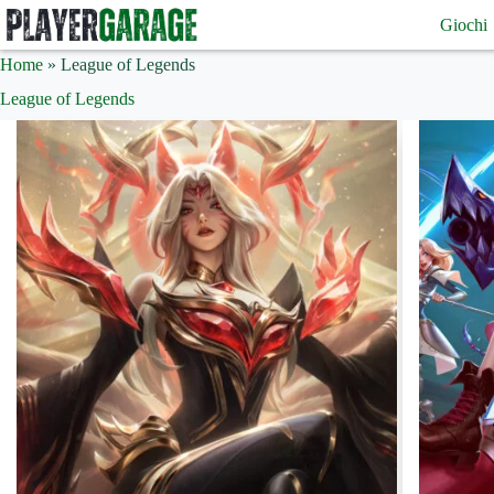
Salta
Giochi
al
contenuto
Home
»
League of Legends
League of Legends