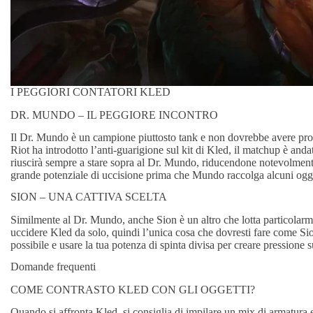
I PEGGIORI CONTATORI KLED
DR. MUNDO – IL PEGGIORE INCONTRO
Il Dr. Mundo è un campione piuttosto tank e non dovrebbe avere pr
Riot ha introdotto l’anti-guarigione sul kit di Kled, il matchup è an
riuscirà sempre a stare sopra al Dr. Mundo, riducendone notevolment
grande potenziale di uccisione prima che Mundo raccolga alcuni ogge
SION – UNA CATTIVA SCELTA
Similmente al Dr. Mundo, anche Sion è un altro che lotta particolarm
uccidere Kled da solo, quindi l’unica cosa che dovresti fare come Sion
possibile e usare la tua potenza di spinta divisa per creare pressione 
Domande frequenti
COME CONTRASTO KLED CON GLI OGGETTI?
Quando si affronta Kled, si consiglia di impilare un mix di armatura e