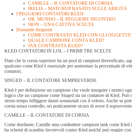
CAMILLE – IL CONTATORE DI CORSIA
IRELIA – MATCHUP BASATO SULLE ABILITÀ
I PEGGIORI CONTATORI KLED
DR. MUNDO – IL PEGGIORE INCONTRO
SION – UNA CATTIVA SCELTA
Domande frequenti
COME CONTRASTO KLED CON GLI OGGETTI?
QUALE CAMPIONE CONTA KLED?
JAX CONTRASTA KLED?
KLED CONTATORI IN LOL – I PRIMI TRE SCELTE
Dato che la corsia superiore ha un pool di campioni diversificato, s
qualcuno come Kled è essenziale per aumentare la percentuale di vitt
contatori.
SINGED – IL CONTATORE SEMPREVERDE
Kled è per definizione un campione che vuole inseguire i nemici ogni
logico che un campione come Singed sia un contatore di Kled. Può ra
stesso tempo infliggere danni sostanziali con il veleno. Anche se potre
corsia senza controllo, sei praticamente sicuro di avere il sopravvento
CAMILLE – IL CONTATORE DI CORSIA
Come duellante, Camille ama combattere campioni tank come Kled dat
ha schemi di scambio favorevoli contro Kled poiché può reagire con 