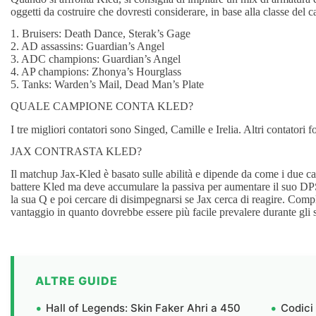
oggetti da costruire che dovresti considerare, in base alla classe del
1. Bruisers: Death Dance, Sterak’s Gage
2. AD assassins: Guardian’s Angel
3. ADC champions: Guardian’s Angel
4. AP champions: Zhonya’s Hourglass
5. Tanks: Warden’s Mail, Dead Man’s Plate
QUALE CAMPIONE CONTA KLED?
I tre migliori contatori sono Singed, Camille e Irelia. Altri contatori f
JAX CONTRASTA KLED?
Il matchup Jax-Kled è basato sulle abilità e dipende da come i due ca
battere Kled ma deve accumulare la passiva per aumentare il suo DP
la sua Q e poi cercare di disimpegnarsi se Jax cerca di reagire. Com
vantaggio in quanto dovrebbe essere più facile prevalere durante gli 
ALTRE GUIDE
Hall of Legends: Skin Faker Ahri a 450
Codici