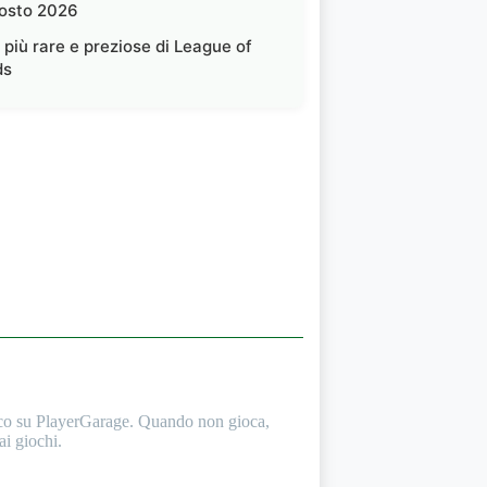
osto 2026
 più rare e preziose di League of
ds
oco su PlayerGarage. Quando non gioca,
ai giochi.