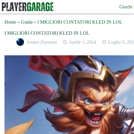
Salta
Giochi
al
contenuto
Home
»
Guida
»
I MIGLIORI CONTATORI KLED IN LOL
I MIGLIORI CONTATORI KLED IN LOL
Amara Harrison
Aprile 1, 2024
Luglio 5, 20