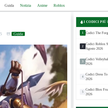
Guida
Notizia
Anime
Roblox
I CODICI PIÙ
1
Codici The Forg
25
Guida
Codici Roblox 99
2
Agosto 2026
Codici Volleyba
3
2026
Codici Dress To
4
2026
Codici Blox Fru
5
2026