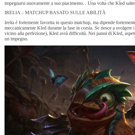
impegnarsi nuovamente a suo piacimento. . Una volta che Kled salterà 
IRELIA – MATCHUP BASATO SULLE ABILITÀ
Irelia è fortemente favorita in questo matchup, ma dipende fortemente
meccanicamente Kled durante la fase in corsia. Se riesce a svolgere i
vicino alla perfezione), Kled avrà difficoltà. Nei panni di Kled, aspet
un impegno.