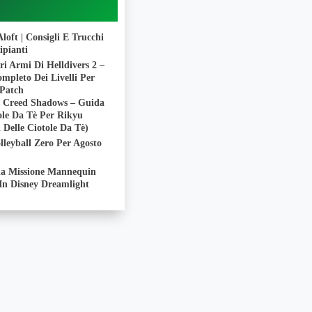
loft | Consigli E Trucchi
ipianti
ri Armi Di Helldivers 2 –
mpleto Dei Livelli Per
 Patch
’s Creed Shadows – Guida
ole Da Tè Per Rikyu
i Delle Ciotole Da Tè)
lleyball Zero Per Agosto
la Missione Mannequin
In Disney Dreamlight