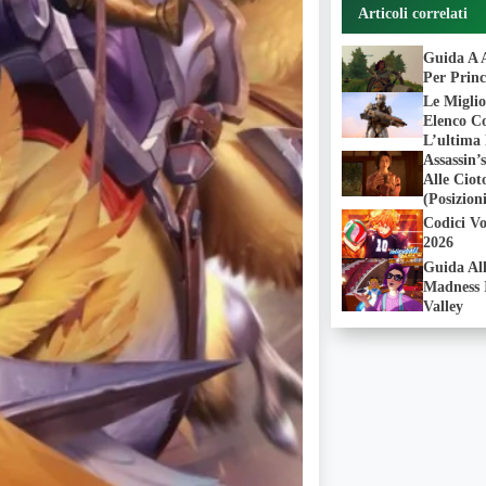
Articoli correlati
Guida A A
Per Princ
Le Miglio
Elenco Co
L’ultima
Assassin
Alle Ciot
(Posizion
Codici Vo
2026
Guida Al
Madness 
Valley