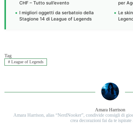
CHF – Tutto sull’evento
per Ag
I migliori oggetti da serbatoio della
Le skin
Stagione 14 di League of Legends
Legen
Tag
#
League of Legends
Amara Harrison
Amara Harrison, alias “NerdNooker”, condivide consigli di gi
crea decorazioni fai da te ispirate 