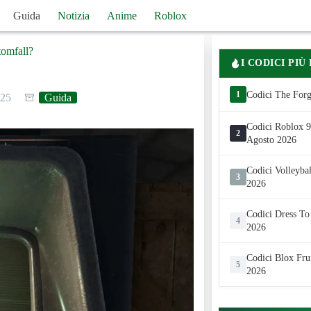
Guida
Notizia
Anime
Roblox
omfall?
I CODICI PIÙ
1
Codici The Forg
025
Guida
Codici Roblox 99
2
Agosto 2026
Codici Volleyba
3
2026
Codici Dress To
4
2026
Codici Blox Fru
5
2026