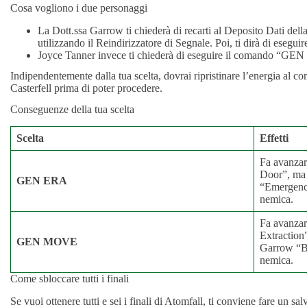
Cosa vogliono i due personaggi
La Dott.ssa Garrow ti chiederà di recarti al Deposito Dati della 
utilizzando il Reindirizzatore di Segnale. Poi, ti dirà di ese
Joyce Tanner invece ti chiederà di eseguire il comando “G
Indipendentemente dalla tua scelta, dovrai ripristinare l’energia al c
Casterfell prima di poter procedere.
Conseguenze della tua scelta
Scelta
Effetti
Fa avanzar
Door”, ma d
GEN ERA
“Emergency
nemica.
Fa avanzar
Extraction”
GEN MOVE
Garrow “Ba
nemica.
Come sbloccare tutti i finali
Se vuoi ottenere tutti e sei i finali di Atomfall, ti conviene fare un 