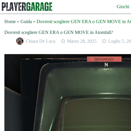
Salta
Giochi
al
contenuto
Home
»
Guida
»
Dovresti scegliere GEN ERA o GEN MOVE in At
Dovresti scegliere GEN ERA o GEN MOVE in Atomfall?
Chiara De Luca
Marzo 28, 2025
Luglio 5, 2