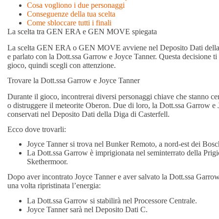
Cosa vogliono i due personaggi
Conseguenze della tua scelta
Come sbloccare tutti i finali
La scelta tra GEN ERA e GEN MOVE spiegata
La scelta GEN ERA o GEN MOVE avviene nel Deposito Dati della Di
e parlato con la Dott.ssa Garrow e Joyce Tanner. Questa decisione ti i
gioco, quindi scegli con attenzione.
Trovare la Dott.ssa Garrow e Joyce Tanner
Durante il gioco, incontrerai diversi personaggi chiave che stanno c
o distruggere il meteorite Oberon. Due di loro, la Dott.ssa Garrow e 
conservati nel Deposito Dati della Diga di Casterfell.
Ecco dove trovarli:
Joyce Tanner si trova nel Bunker Remoto, a nord-est dei Boschi
La Dott.ssa Garrow è imprigionata nel seminterrato della Prigi
Skethermoor.
Dopo aver incontrato Joyce Tanner e aver salvato la Dott.ssa Garrow, 
una volta ripristinata l’energia:
La Dott.ssa Garrow si stabilirà nel Processore Centrale.
Joyce Tanner sarà nel Deposito Dati C.