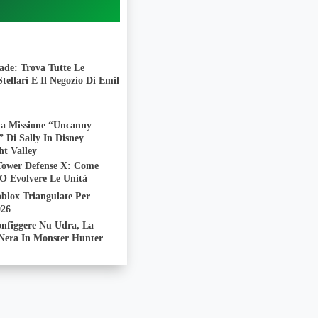
lade: Trova Tutte Le
tellari E Il Negozio Di Emil
la Missione “Uncanny
 Di Sally In Disney
ht Valley
 Tower Defense X: Come
 O Evolvere Le Unità
blox Triangulate Per
026
nfiggere Nu Udra, La
era In Monster Hunter