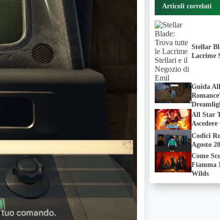
Articoli correlati
Stellar B
Lacrime S
Guida Al
Romance”
Dreamlig
All Star
Ascedere
Codici Ro
Agosto 2
Come Sco
Fiamma N
Wilds