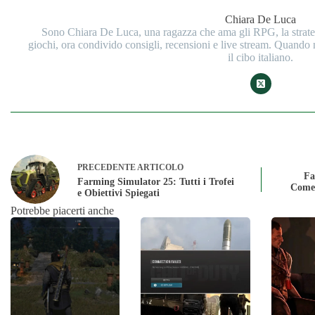
Chiara De Luca
Sono Chiara De Luca, una ragazza che ama gli RPG, la strategi
giochi, ora condivido consigli, recensioni e live stream. Quando
il cibo italiano.
PRECEDENTE
ARTICOLO
Fa
Farming Simulator 25: Tutti i Trofei
Come 
e Obiettivi Spiegati
Potrebbe piacerti anche