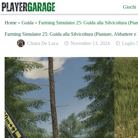
Salta
Giochi
al
contenuto
Home
»
Guida
»
Farming Simulator 25: Guida alla Silvicoltura (Pia
Farming Simulator 25: Guida alla Silvicoltura (Piantare, Abbattere 
Chiara De Luca
Novembre 13, 2024
Luglio 