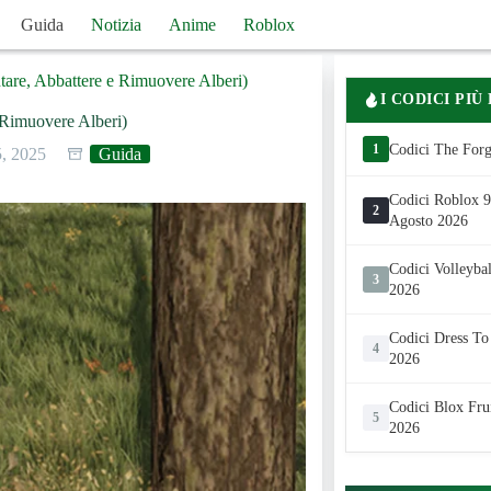
Guida
Notizia
Anime
Roblox
ntare, Abbattere e Rimuovere Alberi)
I CODICI PIÙ
e Rimuovere Alberi)
1
Codici The Forg
5, 2025
Guida
Codici Roblox 99
2
Agosto 2026
Codici Volleyba
3
2026
Codici Dress To
4
2026
Codici Blox Fru
5
2026