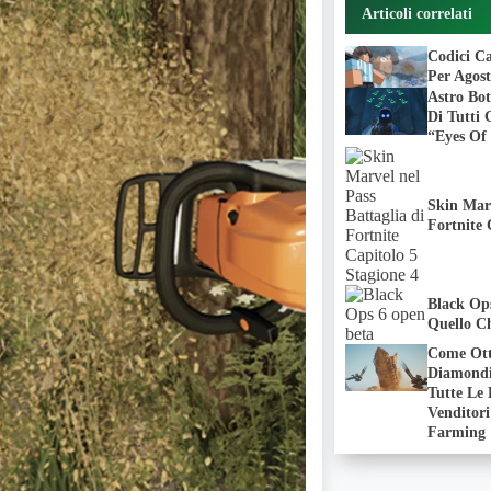
Articoli correlati
Codici C
Per Agos
Astro Bo
Di Tutti 
“Eyes Of 
Skin Marv
Fortnite 
Black Op
Quello C
Come Ott
Diamondi
Tutte Le 
Venditor
Farming