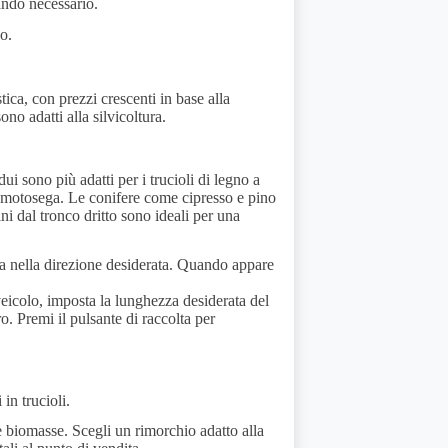
ando necessario.
co.
tica, con prezzi crescenti in base alla
no adatti alla silvicoltura.
ui sono più adatti per i trucioli di legno a
a motosega. Le conifere come cipresso e pino
ni dal tronco dritto sono ideali per una
ega nella direzione desiderata. Quando appare
 veicolo, imposta la lunghezza desiderata del
ro. Premi il pulsante di raccolta per
in trucioli.
le biomasse. Scegli un rimorchio adatto alla