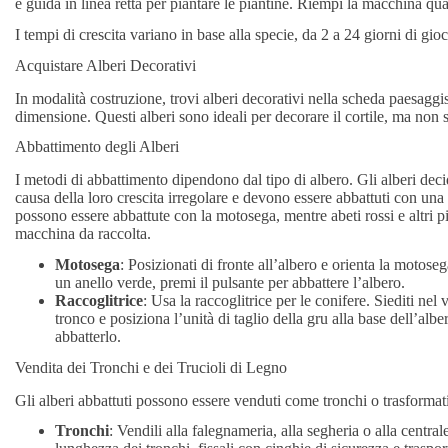
e guida in linea retta per piantare le piantine. Riempi la macchina qu
I tempi di crescita variano in base alla specie, da 2 a 24 giorni di gio
Acquistare Alberi Decorativi
In modalità costruzione, trovi alberi decorativi nella scheda paesaggis
dimensione. Questi alberi sono ideali per decorare il cortile, ma non so
Abbattimento degli Alberi
I metodi di abbattimento dipendono dal tipo di albero. Gli alberi decid
causa della loro crescita irregolare e devono essere abbattuti con un
possono essere abbattute con la motosega, mentre abeti rossi e altri pi
macchina da raccolta.
Motosega
: Posizionati di fronte all’albero e orienta la motos
un anello verde, premi il pulsante per abbattere l’albero.
Raccoglitrice
: Usa la raccoglitrice per le conifere. Siediti nel
tronco e posiziona l’unità di taglio della gru alla base dell’albe
abbatterlo.
Vendita dei Tronchi e dei Trucioli di Legno
Gli alberi abbattuti possono essere venduti come tronchi o trasformati 
Tronchi
: Vendili alla falegnameria, alla segheria o alla centra