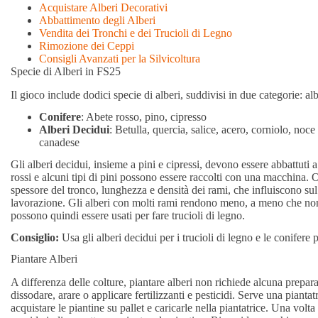
Acquistare Alberi Decorativi
Abbattimento degli Alberi
Vendita dei Tronchi e dei Trucioli di Legno
Rimozione dei Ceppi
Consigli Avanzati per la Silvicoltura
Specie di Alberi in FS25
Il gioco include dodici specie di alberi, suddivisi in due categorie: al
Conifere
: Abete rosso, pino, cipresso
Alberi Decidui
: Betulla, quercia, salice, acero, corniolo, n
canadese
Gli alberi decidui, insieme a pini e cipressi, devono essere abbattuti
rossi e alcuni tipi di pini possono essere raccolti con una macchina. O
spessore del tronco, lunghezza e densità dei rami, che influiscono sul v
lavorazione. Gli alberi con molti rami rendono meno, a meno che no
possono quindi essere usati per fare trucioli di legno.
Consiglio:
Usa gli alberi decidui per i trucioli di legno e le conifere
Piantare Alberi
A differenza delle colture, piantare alberi non richiede alcuna prepar
dissodare, arare o applicare fertilizzanti e pesticidi. Serve una pian
acquistare le piantine su pallet e caricarle nella piantatrice. Una volt