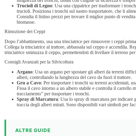
lunghezza dei tronchi, fissali con cinghie di sicurezza e traspor
Trucioli di Legno
: Usa una cippatrice per trasformare i tronchi
trucioli. Posiziona i tronchi sul nastro trasportatore, che li ali
Consulta il listino prezzi per trovare il miglior punto di vendita
biomasse.
Rimozione dei Ceppi
Dopo l’abbattimento, usa una trinciatrice per rimuovere i ceppi prima di
Collega la trinciatrice al trattore, abbassala sul ceppo e accendila. Re
trinciatrice sminuzza il ceppo, permettendoti di livellare il terreno per
Consigli Avanzati per la Silvicoltura
Argano
: Usa un argano per spostare gli alberi da terreni diffic
alberi, controllando la lunghezza del cavo da fuori il trattore.
Gru a Cavo
: Per trasportare i tronchi su terreni accidentati, u
Fissa il cavo intorno a un albero stabile e controlla il carrell
tracciamento” per trasportare i tronchi.
Spray di Marcatura
: Usa lo spray di marcatura per indicare g
traccia degli alberi mirati. Sono disponibili vari simboli per fac
ALTRE GUIDE