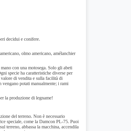
beri decidui e conifere.
oce americano, olmo americano, amélanchier
 a mano con una motosega. Solo gli abeti
gni specie ha caratteristiche diverse per
alore di vendita e sulla facilità di
n vengano potati manualmente; i rami
 per la produzione di legname!
azione del terreno. Non è necessario
tatrice speciale, come la Damcon PL-75. Puoi
a sul terreno, abbassa la macchina, accendila