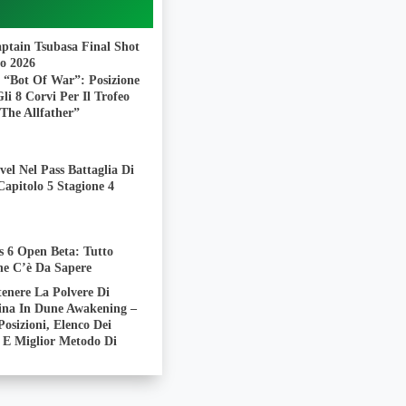
aptain Tsubasa Final Shot
to 2026
t “Bot Of War”: Posizione
Gli 8 Corvi Per Il Trofeo
The Allfather”
el Nel Pass Battaglia Di
Capitolo 5 Stagione 4
s 6 Open Beta: Tutto
he C’è Da Sapere
enere La Polvere Di
na In Dune Awakening –
Posizioni, Elenco Dei
i E Miglior Metodo Di