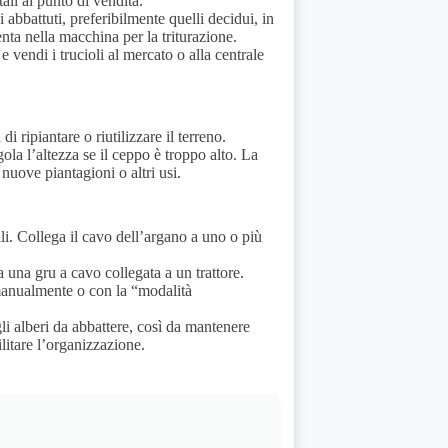
tali al punto di vendita.
 abbattuti, preferibilmente quelli decidui, in
menta nella macchina per la triturazione.
 e vendi i trucioli al mercato o alla centrale
 ripiantare o riutilizzare il terreno.
gola l’altezza se il ceppo è troppo alto. La
 nuove piantagioni o altri usi.
ili. Collega il cavo dell’argano a uno o più
sa una gru a cavo collegata a un trattore.
o manualmente o con la “modalità
li alberi da abbattere, così da mantenere
ilitare l’organizzazione.