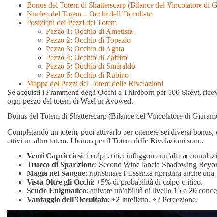
Bonus del Totem di Shatterscarp (Bilance del Vincolatore di 
Nucleo del Totem – Occhi dell’Occultato
Posizioni dei Pezzi del Totem
Pezzo 1: Occhio di Ametista
Pezzo 2: Occhio di Topazio
Pezzo 3: Occhio di Agata
Pezzo 4: Occhio di Zaffiro
Pezzo 5: Occhio di Smeraldo
Pezzo 6: Occhio di Rubino
Mappa dei Pezzi del Totem delle Rivelazioni
Se acquisti i Frammenti degli Occhi a Thirdborn per 500 Skeyt, ricever
ogni pezzo del totem di Wael in Avowed.
Bonus del Totem di Shatterscarp (Bilance del Vincolatore di Giurame
Completando un totem, puoi attivarlo per ottenere sei diversi bonus,
attivi un altro totem. I bonus per il Totem delle Rivelazioni sono:
Venti Capricciosi
: i colpi critici infliggono un’alta accumulaz
Trucco di Sparizione
: Second Wind lancia Shadowing Beyo
Magia nel Sangue
: ripristinare l’Essenza ripristina anche una
Vista Oltre gli Occhi
: +5% di probabilità di colpo critico.
Scudo Enigmatico
: attivare un’abilità di livello 15 o 20 con
Vantaggio dell’Occultato
: +2 Intelletto, +2 Percezione.