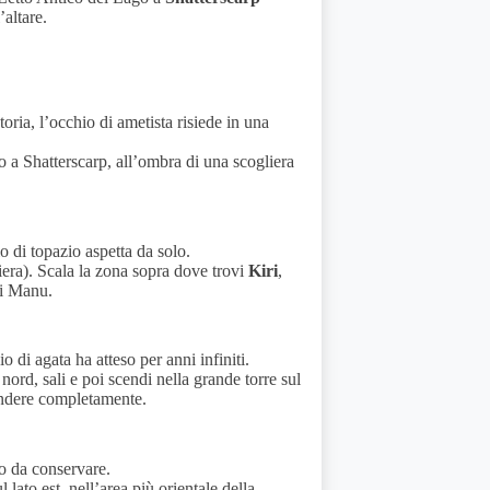
’altare.
toria, l’occhio di ametista risiede in una
go a Shatterscarp, all’ombra di una scogliera
o di topazio aspetta da solo.
era). Scala la zona sopra dove trovi
Kiri
,
di Manu.
o di agata ha atteso per anni infiniti.
nord, sali e poi scendi nella grande torre sul
cendere completamente.
uo da conservare.
 lato est, nell’area più orientale della