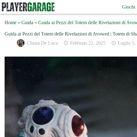
Salta
Giochi
al
contenuto
Home
»
Guida
»
Guida ai Pezzi del Totem delle Rivelazioni di Avow
Guida ai Pezzi del Totem delle Rivelazioni di Avowed | Totem di Sha
Chiara De Luca
Febbraio 22, 2025
Luglio 5,