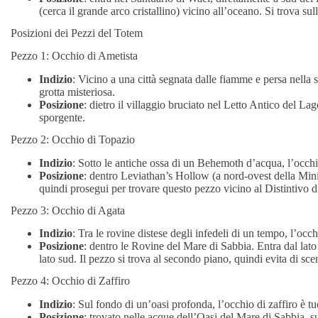
(cerca il grande arco cristallino) vicino all’oceano. Si trova sull
Posizioni dei Pezzi del Totem
Pezzo 1: Occhio di Ametista
Indizio
: Vicino a una città segnata dalle fiamme e persa nella s
grotta misteriosa.
Posizione
: dietro il villaggio bruciato nel Letto Antico del La
sporgente.
Pezzo 2: Occhio di Topazio
Indizio
: Sotto le antiche ossa di un Behemoth d’acqua, l’occhi
Posizione
: dentro Leviathan’s Hollow (a nord-ovest della Mini
quindi prosegui per trovare questo pezzo vicino al Distintivo 
Pezzo 3: Occhio di Agata
Indizio
: Tra le rovine distese degli infedeli di un tempo, l’occhi
Posizione
: dentro le Rovine del Mare di Sabbia. Entra dal lato 
lato sud. Il pezzo si trova al secondo piano, quindi evita di s
Pezzo 4: Occhio di Zaffiro
Indizio
: Sul fondo di un’oasi profonda, l’occhio di zaffiro è t
Posizione
: trovato nelle acque dell’Oasi del Mare di Sabbia, sul