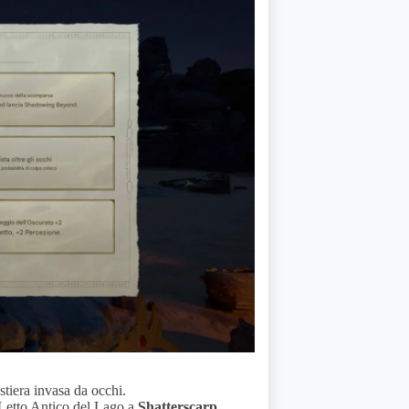
stiera invasa da occhi.
l Letto Antico del Lago a
Shatterscarp