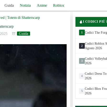
Guida
Notizia
Anime
Roblox
ed | Totem di Shatterscarp
I CODICI PIÙ
tterscarp
1
Codici The Forg
 2025
Guida
Codici Roblox 99
2
Agosto 2026
Codici Volleyba
3
2026
Codici Dress To
4
2026
Codici Blox Fru
5
2026