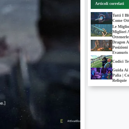
Articoli correlati
Tutti I B
Come Ott
Le Miglio
Migliori
Ottenerle
Dragon A
Posizioni
Evanuris
Codici Te
Guida Ai 
Palia | C
Reliquie